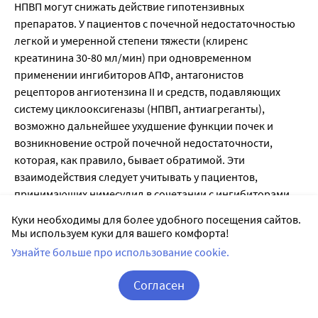
НПВП могут снижать действие гипотензивных
препаратов. У пациентов с почечной недостаточностью
легкой и умеренной степени тяжести (клиренс
креатинина 30-80 мл/мин) при одновременном
применении ингибиторов АПФ, антагонистов
рецепторов ангиотензина II и средств, подавляющих
систему циклооксигеназы (НПВП, антиагреганты),
возможно дальнейшее ухудшение функции почек и
возникновение острой почечной недостаточности,
которая, как правило, бывает обратимой. Эти
взаимодействия следует учитывать у пациентов,
принимающих нимесулид в сочетании с ингибиторами
АПФ или антагонистами рецепторов ангиотензина II.
Куки необходимы для более удобного посещения сайтов.
Поэтому одновременное применение этих препаратов
Мы используем куки для вашего комфорта!
следует осуществлять с осторожностью, особенно у
Узнайте больше про использование cookie.
пожилых пациентов. Пациенты должны получать
достаточное количество жидкости, а почечную функцию
Согласен
следует тщательно контролировать после начала
Корзина
Вход / Регистрация
одновременного применения.