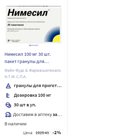
Нимесил 100 мг 30 шт.
пакет гранулы для
приготовления суспензии
Файн Фудс & Фармасьютикалз
Н.Т.М. С.П.А.
гранулы для приготовления суспензии
Дозировка 100 мг
30 шт в уп.
Доставим в аптеку
завтра
В наличии
2
Цена:
1020.41