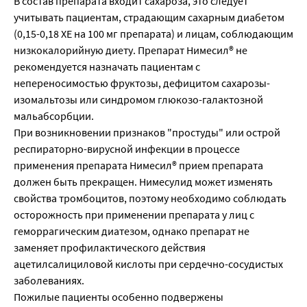
В состав препарата входит сахароза, это следует
учитывать пациентам, страдающим сахарным диабетом
(0,15-0,18 ХЕ на 100 мг препарата) и лицам, соблюдающим
низкокалорийную диету. Препарат Нимесил® не
рекомендуется назначать пациентам с
непереносимостью фруктозы, дефицитом сахарозы-
изомальтозы или синдромом глюкозо-галактозной
мальабсорбции.
При возникновении признаков "простуды" или острой
респираторно-вирусной инфекции в процессе
применения препарата Нимесил® прием препарата
должен быть прекращен. Нимесулид может изменять
свойства тромбоцитов, поэтому необходимо соблюдать
осторожность при применении препарата у лиц с
геморрагическим диатезом, однако препарат не
заменяет профилактического действия
ацетилсалициловой кислоты при сердечно-сосудистых
заболеваниях.
Пожилые пациенты особенно подвержены