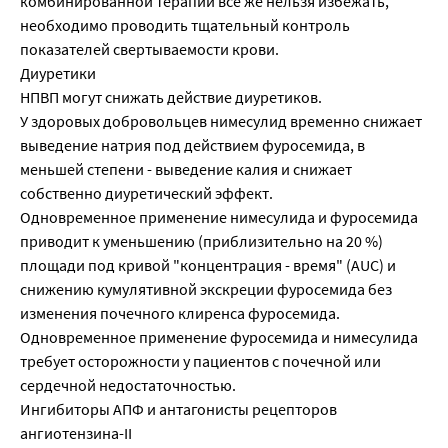
комбинированной терапии все же нельзя избежать,
необходимо проводить тщательный контроль
показателей свертываемости крови.
Диуретики
НПВП могут снижать действие диуретиков.
У здоровых добровольцев нимесулид временно снижает
выведение натрия под действием фуросемида, в
меньшей степени - выведение калия и снижает
собственно диуретический эффект.
Одновременное применение нимесулида и фуросемида
приводит к уменьшению (приблизительно на 20 %)
площади под кривой "концентрация - время" (AUC) и
снижению кумулятивной экскреции фуросемида без
изменения почечного клиренса фуросемида.
Одновременное применение фуросемида и нимесулида
требует осторожности у пациентов с почечной или
сердечной недостаточностью.
Ингибиторы АПФ и антагонисты рецепторов
ангиотензина-II