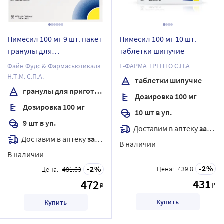
Нимесил 100 мг 9 шт. пакет
Нимесил 100 мг 10 шт.
гранулы для
таблетки шипучие
приготовления суспензии
Файн Фудс & Фармасьютикалз
Е-ФАРМА ТРЕНТО С.П.А
Н.Т.М. С.П.А.
таблетки шипучие
гранулы для приготовления суспензии
Дозировка 100 мг
Дозировка 100 мг
10 шт в уп.
9 шт в уп.
Доставим в аптеку
завтра
Доставим в аптеку
завтра
В наличии
В наличии
2
2
Цена:
439.8
Цена:
481.63
431
472
₽
₽
Купить
Купить