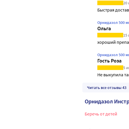
20 
Быстрая достав
Орнидазол 500 м
Ольга
15 
хороший препа
Орнидазол 500 м
Гость Роза
5 и
Не выкупила та
Читать все отзывы 43
Орнидазол Инст
Беречь от детей