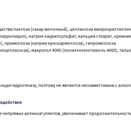
ества:лактоза (сахар молочный), целлюлоза микрокристаллич
ирролидон), натрия лаурилсульфат, кальция стеарат, кремни
), примеллоза (натрия кроскармеллоза), гипромеллоза
лцеллюлоза), макрогол 4000 (полиэтиленгликоль 4000), тальк
льдегидрогеназу, поэтому не является несовместимым с алког
модействие
е непрямых антикоагулянтов, увеличивает продолжительность