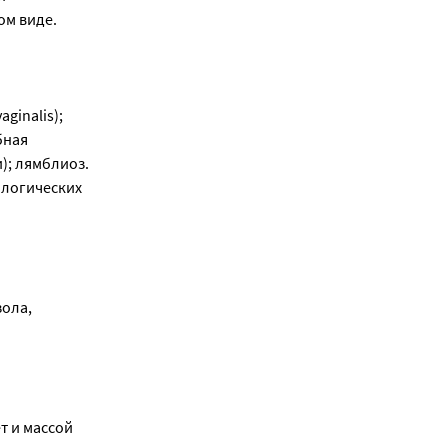
ом виде.
ginalis);
бная
); лямблиоз.
ологических
ола,
ет и массой