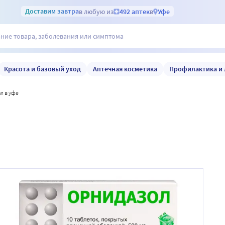
Доставим
завтра
в любую из
492 аптек
в
Уфе
Красота и базовый уход
Аптечная косметика
Профилактика и 
л в уфе