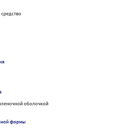
 средство
ия
а
 пленочной оболочкой
нной формы