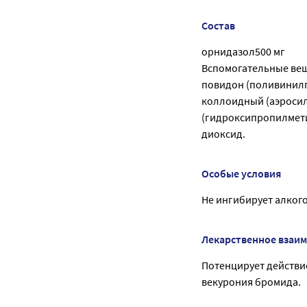
Состав
орнидазол500 мг
Вспомогательные вещ
повидон (поливинилп
коллоидный (аэросил
(гидроксипропилмети
диоксид.
Особые условия
Не ингибирует алкого
Лекарственное взаи
Потенцирует действи
векурония бромида.