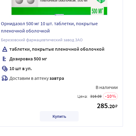
Орнидазол 500 мг 10 шт. таблетки, покрытые
пленочной оболочкой
Березовский фармацевтический завод ЗАО
таблетки, покрытые пленочной оболочкой
Дозировка 500 мг
10 шт в уп.
Доставим в аптеку
завтра
В наличии
10
Цена:
316.89
285
.20
₽
Купить