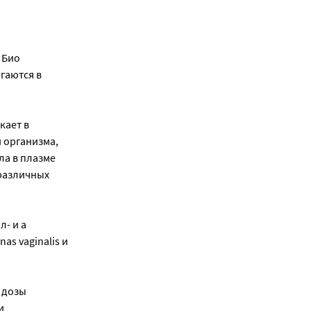
 Био
гаются в
кает в
 организма,
ла в плазме
 различных
- и а
s vaginalis и
 дозы
и