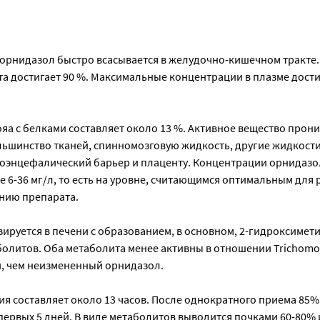
 орнидазол быстро всасывается в желудочно-кишечном тракте.
а достигает 90 %. Максимальные концентрации в плазме дости
а с белками составляет около 13 %. Активное вещество прони
льшинство тканей, спинномозговую жидкость, другие жидкости
тоэнцефалический барьер и плаценту. Концентрации орнидазо
е 6-36 мг/л, то есть на уровне, считающимся оптимальным для
нию препарата.
руется в печени с образованием, в основном, 2-гидроксиметил
литов. Оба метаболита менее активны в отношении Trichomona
, чем неизмененный орнидазол.
я составляет около 13 часов. После однократного приема 85%
первых 5 дней. В виде метаболитов выводится почками 60-80% 