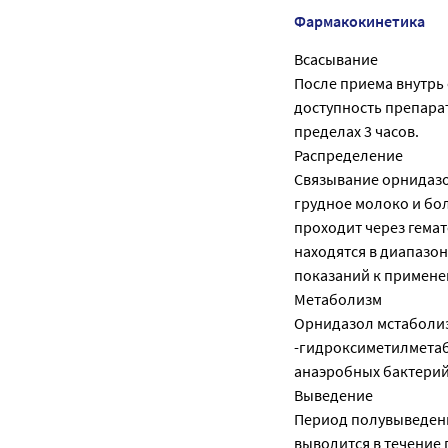
Фармакокинетика
Всасывание
После приема внутрь
доступность препарат
пределах 3 часов.
Распределение
Связывание орнидазоя
грудное молоко и бо
проходит через гема
находятся в диапазон
показаний к примене
Метаболизм
Орнидазол мстаболизи
-гидроксиметилметабо
анаэробных бактерий
Выведение
Период полувыведени
выводится в течение 