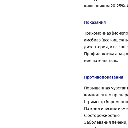
кишечником 20-25%. 
Показания
Трихомониаз (мочепо
амсбиаз (все кишечны
дизентерия, и все в
Профилактика анаэро
вмешательствах.
Противопоказания
Повышенная чувствит
компонентам препарата
I триместр беременно
Патологические изме
С осторожностью
Заболевания печени, а