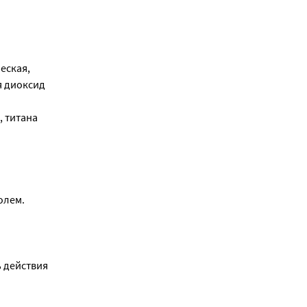
еская,
я диоксид
, титана
олем.
 действия