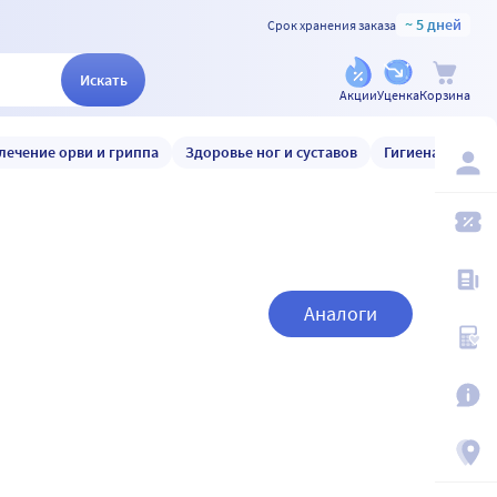
~ 5 дней
Срок хранения заказа
Искать
Акции
Уценка
Корзина
лечение орви и гриппа
Здоровье ног и суставов
Гигиена и уход
Аналоги