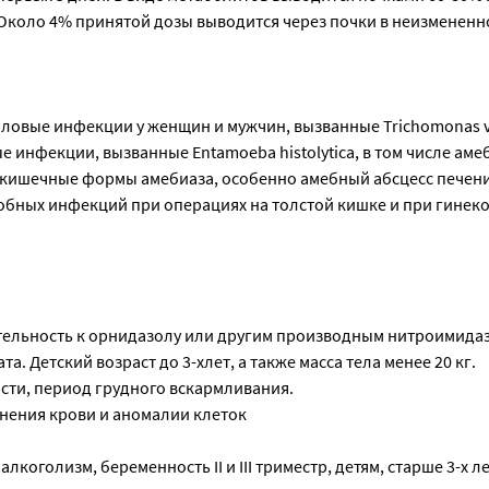
Около 4% принятой дозы выводится через почки в неизмененн
ловые инфекции у женщин и мужчин, вызванные Trichomonas va
е инфекции, вызванные Entamoeba histolytica, в том числе аме
некишечные формы амебиаза, особенно амебный абсцесс печени
бных инфекций при операциях на толстой кишке и при гинек
ельность к орнидазолу или другим производным нитроимидаз
. Детский возраст до 3-хлет, а также масса тела менее 20 кг.
сти, период грудного вскармливания.
нения крови и аномалии клеток
лкоголизм, беременность II и III триместр, детям, старше 3-х л