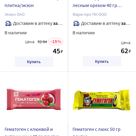
плитка/экзон
лесным орехом 40 гр
плитка
Экзон ОАО
Фарм-про ПК ООО
Доставим в аптеку
завтра
Доставим в аптеку
завтра
В наличии
В наличии
15
Цена:
52.94
Цена:
62
45
₽
₽
Купить
Купить
Гематоген с клюквой и
Гематоген с люкс 50 гр