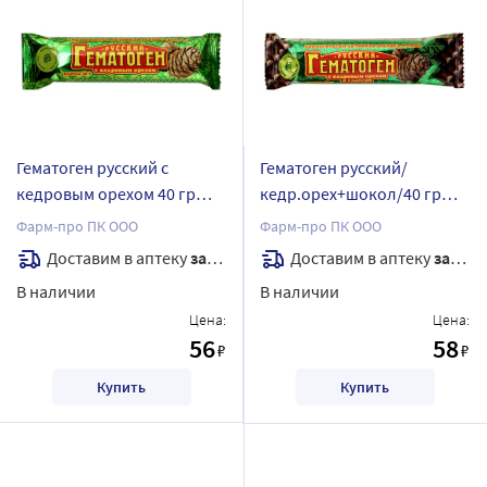
Гематоген русский с
Гематоген русский/
кедровым орехом 40 гр
кедр.орех+шокол/40 гр
плит
плитка
Фарм-про ПК ООО
Фарм-про ПК ООО
Доставим в аптеку
завтра
Доставим в аптеку
завтра
В наличии
В наличии
Цена:
Цена:
56
58
₽
₽
Купить
Купить