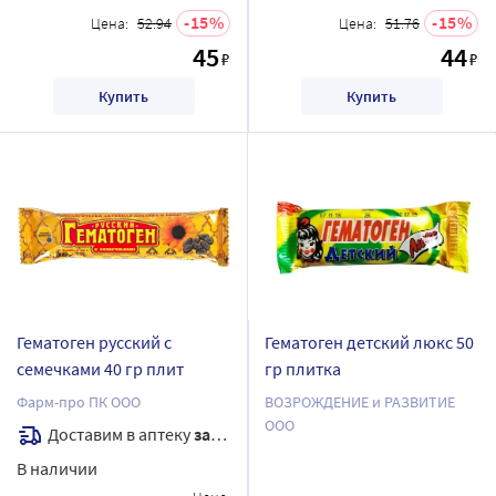
15
15
Цена:
52.94
Цена:
51.76
45
44
₽
₽
Купить
Купить
Гематоген русский с
Гематоген детский люкс 50
семечками 40 гр плит
гр плитка
Фарм-про ПК ООО
ВОЗРОЖДЕНИЕ и РАЗВИТИЕ
ООО
Доставим в аптеку
завтра
В наличии