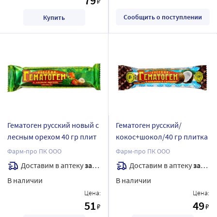
79
₽
Сообщить о поступлении
Купить
Гематоген русский новый с
Гематоген русский/
лесным орехом 40 гр плит
кокос+шокол/40 гр плитка
Фарм-про ПК ООО
Фарм-про ПК ООО
Доставим в аптеку
завтра
Доставим в аптеку
завтра
В наличии
В наличии
Цена:
Цена:
51
49
₽
₽