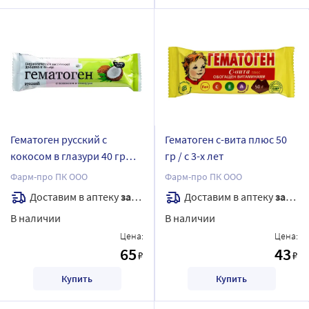
Гематоген русский с
Гематоген с-вита плюс 50
кокосом в глазури 40 гр
гр / с 3-х лет
плитка
Фарм-про ПК ООО
Фарм-про ПК ООО
Доставим в аптеку
завтра
Доставим в аптеку
завтра
В наличии
В наличии
Цена:
Цена:
65
43
₽
₽
Купить
Купить