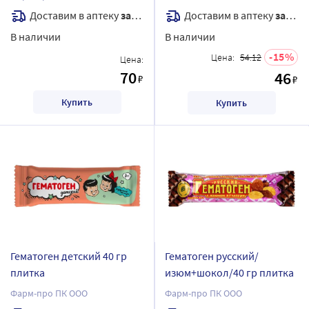
Доставим в аптеку
завтра
Доставим в аптеку
завтра
В наличии
В наличии
15
Цена:
54.12
Цена:
70
46
₽
₽
Купить
Купить
Гематоген детский 40 гр
Гематоген русский/
плитка
изюм+шокол/40 гр плитка
Фарм-про ПК ООО
Фарм-про ПК ООО