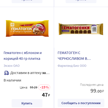
Гематоген с яблоком и
ГЕМАТОГЕН С
корицей 40 гр плитка
ЧЕРНОСЛИВОМ В
ШОКОЛАДНОЙ ГЛАЗУРИ
Экзон ОАО
Фармлэнд Био ООО
10,0 N5 ПЛИТКА
Доставим в аптеку
завтра
В наличии
Последняя цена:
15
Цена:
55.29
99
.00
₽
47
₽
Сообщить о поступлении
Купить