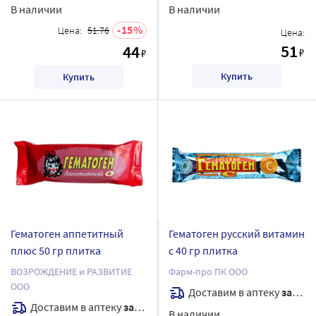
В наличии
В наличии
15
Цена:
51.76
Цена:
51
44
₽
₽
Купить
Купить
Гематоген аппетитный
Гематоген русский витамин
плюс 50 гр плитка
с 40 гр плитка
ВОЗРОЖДЕНИЕ и РАЗВИТИЕ
Фарм-про ПК ООО
ООО
Доставим в аптеку
завтра
Доставим в аптеку
завтра
В наличии