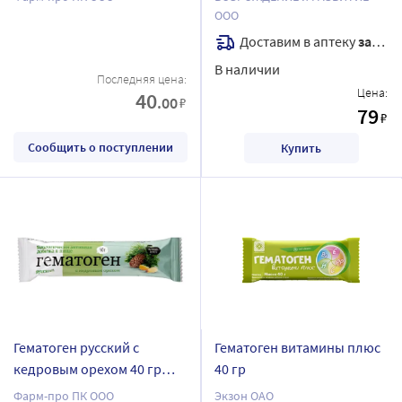
ООО
Доставим в аптеку
завтра
В наличии
Последняя цена:
Цена:
40
.00
₽
79
₽
Сообщить о поступлении
Купить
Гематоген русский с
Гематоген витамины плюс
кедровым орехом 40 гр
40 гр
плитка
Фарм-про ПК ООО
Экзон ОАО