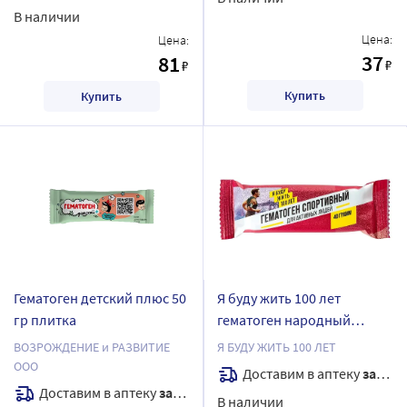
В наличии
Цена:
Цена:
37
81
₽
₽
Купить
Купить
Гематоген детский плюс 50
Я буду жить 100 лет
гр плитка
гематоген народный
спортивный 40 гр плитка
ВОЗРОЖДЕНИЕ и РАЗВИТИЕ
Я БУДУ ЖИТЬ 100 ЛЕТ
ООО
Доставим в аптеку
завтра
Доставим в аптеку
завтра
В наличии