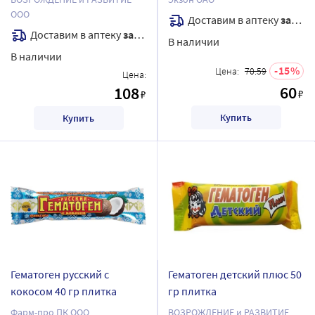
ООО
Доставим в аптеку
завтра
Доставим в аптеку
завтра
В наличии
В наличии
15
Цена:
70.59
Цена:
60
108
₽
₽
Купить
Купить
Гематоген русский с
Гематоген детский плюс 50
кокосом 40 гр плитка
гр плитка
Фарм-про ПК ООО
ВОЗРОЖДЕНИЕ и РАЗВИТИЕ