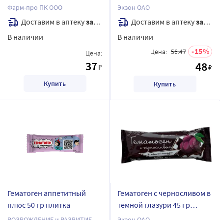
Фарм-про ПК ООО
Экзон ОАО
Доставим в аптеку
завтра
Доставим в аптеку
завтра
В наличии
В наличии
15
Цена:
56.47
Цена:
37
48
₽
₽
Купить
Купить
Гематоген аппетитный
Гематоген с черносливом в
плюс 50 гр плитка
темной глазури 45 гр
плитка/экзон
ВОЗРОЖДЕНИЕ и РАЗВИТИЕ
Экзон ОАО