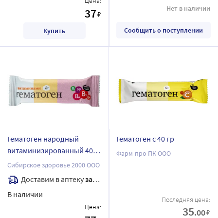
Цена:
Нет в наличии
37
₽
Сообщить о поступлении
Купить
Гематоген народный
Гематоген с 40 гр
витаминизированный 40
Фарм-про ПК ООО
гр плитка
Сибирское здоровье 2000 ООО
Доставим в аптеку
завтра
В наличии
Последняя цена:
Цена:
35
.00
₽