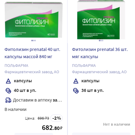
Фитолизин prenatal 40 шт.
Фитолизин prenatal 36 шт.
капсулы массой 840 мг
мяг капсулы
ПОЛЬФАРМА
ПОЛЬФАРМА
Фармацевтический завод, АО
Фармацевтический завод, АО
капсулы
капсулы
40 шт в уп.
36 шт в уп.
Доставим в аптеку
завтра
В наличии
2
Цена:
696.73
Нет в наличии
682
.80
₽