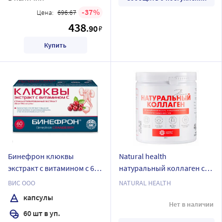
37
Цена:
696.67
438
.90
₽
Купить
Бинефрон клюквы
Natural health
экстракт с витамином с 60
натуральный коллаген со
шт. капсулы массой 0,4 г
вкусом вишни желе массой
ВИС ООО
NATURAL HEALTH
380 гр
капсулы
Нет в наличии
60 шт в уп.