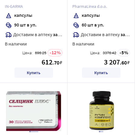
для женщин 90 шт.
IN-GARMA
PharmaLinea d.o.o.
капсулы массой 0,67 г
капсулы
капсулы
90 шт в уп.
60 шт в уп.
Доставим в аптеку
завтра
Доставим в аптеку
завтра
В наличии
В наличии
12
5
Цена:
696.25
Цена:
3376.42
612
3 207
.70
.60
₽
₽
Купить
Купить