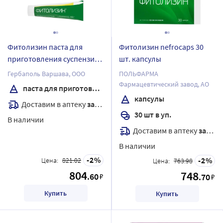
Фитолизин паста для
Фитолизин nefrocaps 30
приготовления суспензии
шт. капсулы
для приема внутрь 100 гр
Гербаполь Варшава, ООО
ПОЛЬФАРМА
Фармацевтический завод, АО
паста для приготовления суспензии для приема внутрь
капсулы
Доставим в аптеку
завтра
30 шт в уп.
В наличии
Доставим в аптеку
завтра
В наличии
2
2
Цена:
821.02
Цена:
763.98
804
748
.60
₽
.70
₽
Купить
Купить