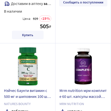
Сообщить о поступлении
Доставим в аптеку
завтра
В наличии
19
Цена:
629
505
₽
Купить
Нэйчес баунти витамин с
Mrm nutrition мрм комплит
500 мг и шиповник 100 шт.
е 60 шт. капсулы массой
таблетки массой 673,409
1300 мг
NATURES BOUNTY
MRM NUTRITION
мг
таблетки
капсулы