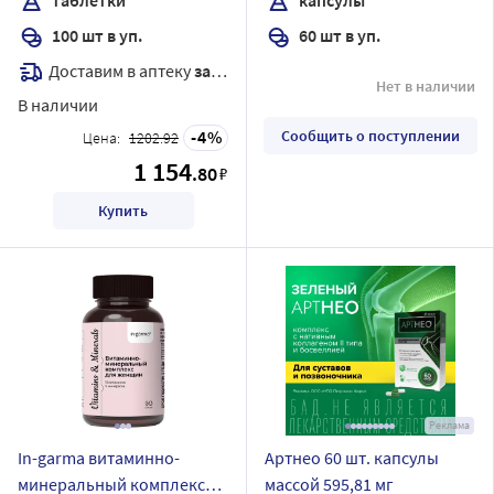
100 шт в уп.
60 шт в уп.
Доставим в аптеку
завтра
Нет в наличии
В наличии
4
Сообщить о поступлении
Цена:
1202.92
1 154
.80
₽
Купить
Реклама
In-garma витаминно-
Артнео 60 шт. капсулы
минеральный комплекс
массой 595,81 мг