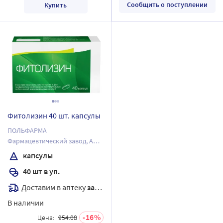
Сообщить о поступлении
Купить
Фитолизин 40 шт. капсулы
ПОЛЬФАРМА
Фармацевтический завод, АО
Отдел Медана в Серадзе
капсулы
40 шт в уп.
Доставим в аптеку
завтра
В наличии
16
Цена:
954.08