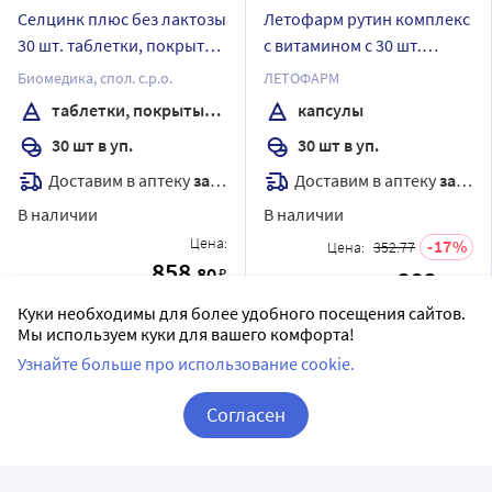
Селцинк плюс без лактозы
Летофарм рутин комплекс
30 шт. таблетки, покрытые
с витамином с 30 шт.
пленочной оболочкой
капсулы по 0,6 г/банка
Биомедика, спол. с.р.о.
ЛЕТОФАРМ
массой 672 мг
таблетки, покрытые пленочной оболочкой
капсулы
30 шт в уп.
30 шт в уп.
Доставим в аптеку
завтра
Доставим в аптеку
завтра
В наличии
В наличии
Цена:
17
Цена:
352.77
858
.80
₽
292
.80
₽
Купить
Куки необходимы для более удобного посещения сайтов.
Купить
Мы используем куки для вашего комфорта!
Узнайте больше про использование cookie.
Согласен
Корзина
Вход / Регистрация