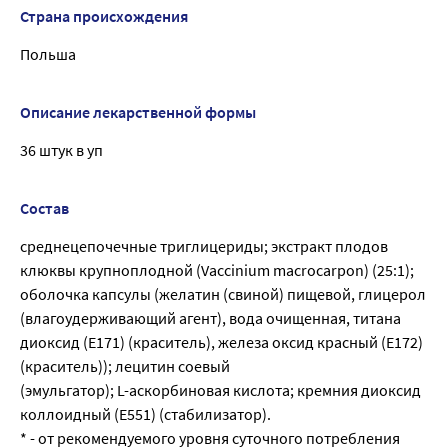
Страна происхождения
Польша
Описание лекарственной формы
36 штук в уп
Состав
среднецепочечные триглицериды; экстракт плодов
клюквы крупноплодной (Vaccinium macrocarpon) (25:1);
оболочка капсулы (желатин (свиной) пищевой, глицерол
(влагоудерживающий агент), вода очищенная, титана
диоксид (Е171) (краситель), железа оксид красный (Е172)
(краситель)); лецитин соевый
(эмульгатор); L-аскорбиновая кислота; кремния диоксид
коллоидный (Е551) (стабилизатор).
* - от рекомендуемого уровня суточного потребления