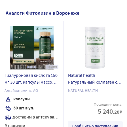
Аналоги Фитолизин в Воронеже
Реклама
Гиалуроновая кислота 150
Natural health
мг 30 шт. капсулы массой
натуральный коллаген со
356 мг/банка
вкусом яблока желе
Алтайвитамины АО
NATURAL HEALTH
массой 1000 гр
капсулы
Последняя цена:
30 шт в уп.
5 240
.20
₽
Доставим в аптеку
завтра
В наличии
Сообщить о поступлении