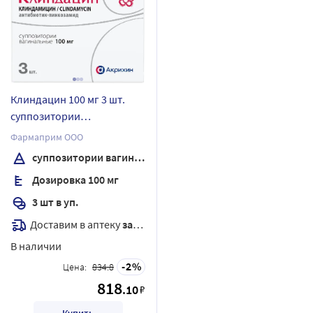
Клиндацин 100 мг 3 шт.
суппозитории
вагинальные
Фармаприм ООО
суппозитории вагинальные
Дозировка 100 мг
3 шт в уп.
Доставим в аптеку
завтра
В наличии
2
Цена:
834.8
818
.10
₽
Купить