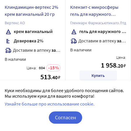
Клиндамицин-вертекс 2%
Клензит-с микросферы
крем вагинальный 20 гр
гель для наружного
применения 30 гр
Вертекс АО
Гленмарк Фармасьютикалз Лтд
крем вагинальный
гель для наружного применения
Доставим в аптеку
завтра
Дозировка 2%
В наличии
Доставим в аптеку
завтра
Цена:
В наличии
1 958
.20
₽
15
Цена:
604
513
Купить
.40
₽
Купить
Куки необходимы для более удобного посещения сайтов.
Мы используем куки для вашего комфорта!
Узнайте больше про использование cookie.
Согласен
Корзина
Вход / Регистрация