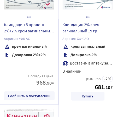
Клиндацин б пролонг
Клиндацин 2% крем
2%+2% крем вагинальный
вагинальный 19 гр
19 гр
Акрихин ХФК АО
Акрихин ХФК АО
крем вагинальный
крем вагинальный
Дозировка 2%+2%
Дозировка 2%
Доставим в аптеку
завтра
В наличии
Последняя цена:
2
Цена:
695
968
.90
₽
681
.10
₽
Сообщить о поступлении
Купить