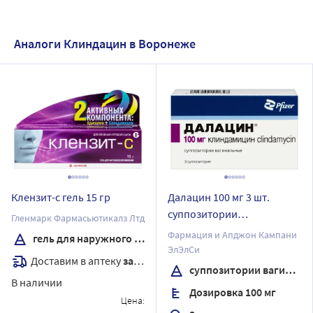
Аналоги Клиндацин в Воронеже
Клензит-с гель 15 гр
Далацин 100 мг 3 шт.
суппозитории
Гленмарк Фармасьютикалз Лтд
вагинальные
Фармация и Апджон Кампани
гель для наружного применения
ЭлЭлСи
Доставим в аптеку
завтра
суппозитории вагинальные
В наличии
Дозировка 100 мг
Цена: