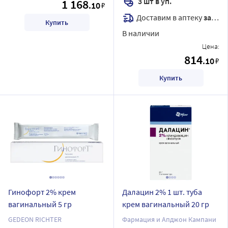
3 шт в уп.
1 168
.10
₽
Доставим в аптеку
завтра
Купить
В наличии
Цена:
814
.10
₽
Купить
Гинофорт 2% крем
Далацин 2% 1 шт. туба
вагинальный 5 гр
крем вагинальный 20 гр
GEDEON RICHTER
Фармация и Апджон Кампани