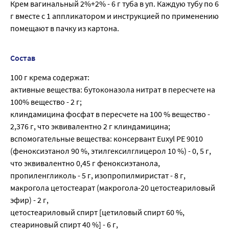
Крем вагинальный 2%+2% - 6 г туба в уп. Каждую тубу по 6
г вместе с 1 аппликатором и инструкцией по применению
помещают в пачку из картона.
Состав
100 г крема содержат:
активные вещества: бутоконазола нитрат в пересчете на
100% вещество - 2 г;
клиндамицина фосфат в пересчете на 100 % вещество -
2,376 г, что эквивалентно 2 г клиндамицина;
вспомогательные вещества: консервант Euxyl РЕ 9010
(феноксиэтанол 90 %, этилгексилглицерол 10 %) - 0, 5 г,
что эквивалентно 0,45 г феноксиэтанола,
пропиленгликоль - 5 г, изопропилмиристат - 8 г,
макрогола цетостеарат (макрогола-20 цетостеариловый
эфир) - 2 г,
цетостеариловый спирт [цетиловый спирт 60 %,
стеариновый спирт 40 %] - 6 г,