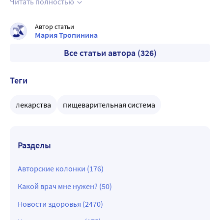
Читать полностью
инстанции"? Нам дурят голову все утверждённые
Инструкции по применению всех описанных в материале
Автор статьи
препаратов. Если они бесполезны, тогда на каком
Мария Тропинина
основании, на основании каких клинических испытаний
Все статьи автора (326)
утверждены все эти "Инструкции"? Всё смешалось в доме
"обломских" :))
Теги
лекарства
пищеварительная система
Разделы
Авторские колонки (176)
Какой врач мне нужен? (50)
Новости здоровья (2470)