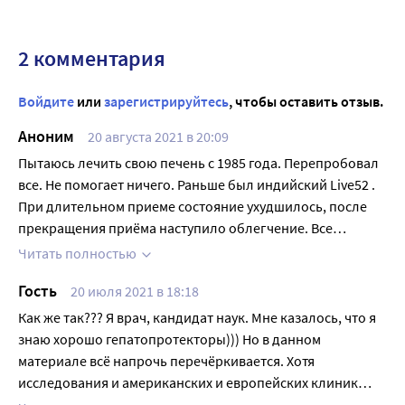
2 комментария
Войдите
или
зарегистрируйтесь
, чтобы оставить отзыв.
Аноним
20 августа 2021 в 20:09
Пытаюсь лечить свою печень с 1985 года. Перепробовал
все. Не помогает ничего. Раньше был индийский Live52 .
При длительном приеме состояние ухудшилось, после
прекращения приёма наступило облегчение. Все
перечисленные здесь применял многократно. Результат
Читать полностью
или нулевой или обострение.
Гость
20 июля 2021 в 18:18
Как же так??? Я врач, кандидат наук. Мне казалось, что я
знаю хорошо гепатопротекторы))) Но в данном
материале всё напрочь перечёркивается. Хотя
исследования и американских и европейских клиник
говорят об обратном. И где истина "в последней