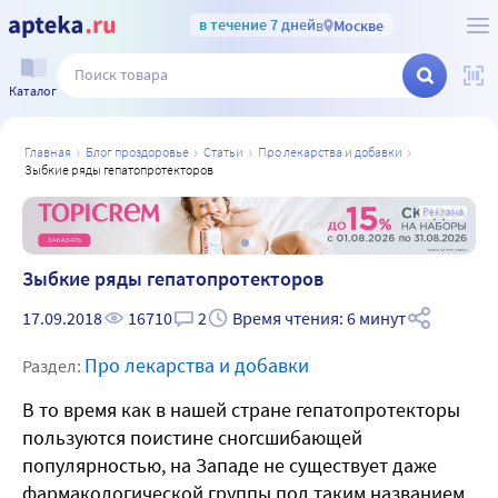
в течение 7 дней
в
Москве
Каталог
главная
блог проздоровье
статьи
про лекарства и добавки
зыбкие ряды гепатопротекторов
а
Реклама
Зыбкие ряды гепатопротекторов
17.09.2018
16710
2
Время чтения: 6 минут
Про лекарства и добавки
Раздел:
В то время как в нашей стране гепатопротекторы
пользуются поистине сногсшибающей
популярностью, на Западе не существует даже
фармакологической группы под таким названием.