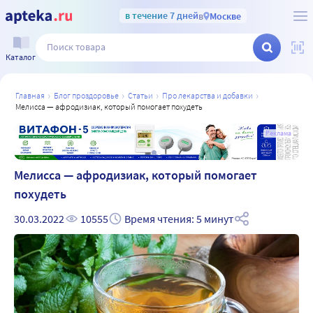
в течение 7 дней
в
Москве
Каталог
главная
блог проздоровье
статьи
про лекарства и добавки
мелисса — афродизиак, который помогает похудеть
а
Реклама
Мелисса — афродизиак, который помогает
похудеть
30.03.2022
10555
Время чтения: 5 минут