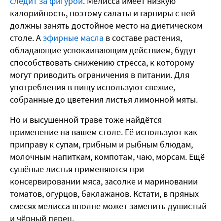
следит за фигурой
. Мелисса имеет низкую
калорийность, поэтому салаты и гарниры с ней
должны занять достойное место на диетическом
столе. А
эфирные масла
в составе растения,
обладающие успокаивающим действием, будут
способствовать снижению стресса, к которому
могут приводить ограничения в питании. Для
употребления в пищу используют свежие,
собранные до цветения листья лимонной мяты.
Но и высушенной траве тоже найдётся
применение на вашем столе. Её используют как
приправу к супам, грибным и рыбным блюдам,
молочным напиткам, компотам, чаю, морсам. Ещё
сушёные листья применяются при
консервировании мяса, засолке и мариновании
томатов, огурцов, баклажанов. Кстати, в пряных
смесях мелисса вполне может заменить душистый
и чёрный перец.