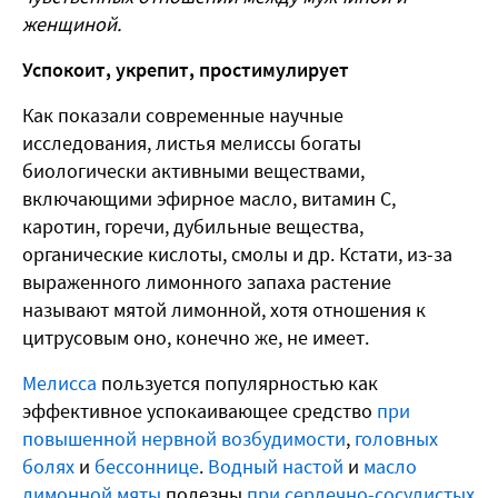
женщиной.
Успокоит, укрепит, простимулирует
Как показали современные научные
исследования, листья мелиссы богаты
биологически активными веществами,
включающими эфирное масло, витамин С,
каротин, горечи, дубильные вещества,
органические кислоты, смолы и др. Кстати, из-за
выраженного лимонного запаха растение
называют мятой лимонной, хотя отношения к
цитрусовым оно, конечно же, не имеет.
Мелисса
пользуется популярностью как
эффективное успокаивающее средство
при
повышенной нервной возбудимости
,
головных
болях
и
бессоннице
.
Водный настой
и
масло
лимонной мяты
полезны
при сердечно-сосудистых