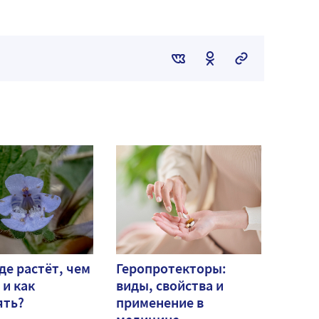
де растёт, чем
Геропротекторы:
 и как
виды, свойства и
ять?
применение в