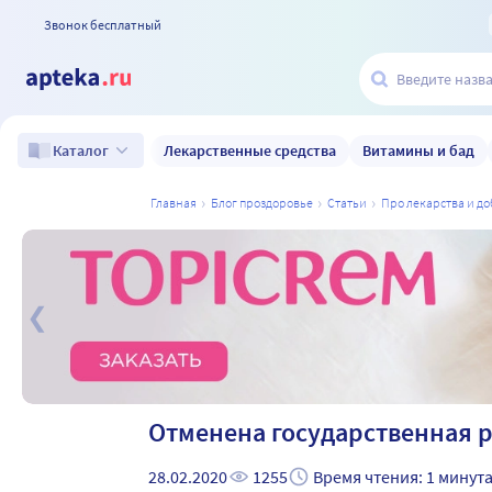
Звонок бесплатный
Лекарственные средства
Витамины и бад
Каталог
главная
блог проздоровье
статьи
про лекарства и д
а
Отменена государственная р
28.02.2020
1255
Время чтения: 1 минут