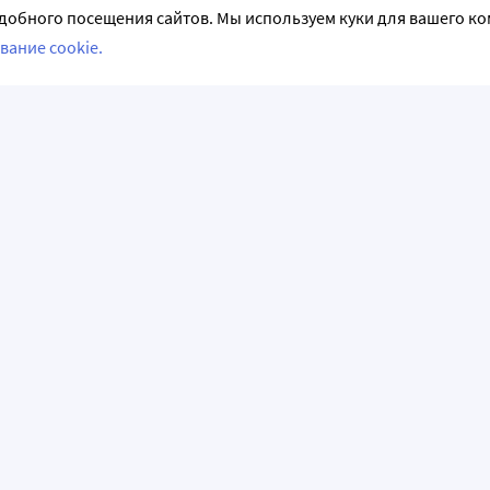
добного посещения сайтов. Мы используем куки для вашего к
вание cookie.
СЛЕДИТЕ ЗА НАМИ
НФОРМАЦИЯ
АКЦИИ И РАСПРОДАЖИ
емые вопросы
Акции и предложения
аказ
Программы лояльности