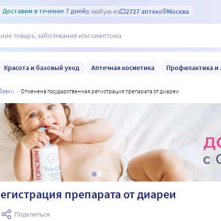
Доставим
в течение 7 дней
в любую из
2727 аптек
в
Москва
Красота и базовый уход
Аптечная косметика
Профилактика и 
обавки
отменена государственная регистрация препарата от диареи
егистрация препарата от диареи
а
Поделиться