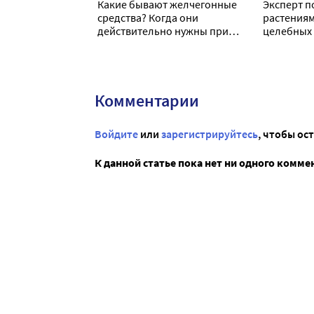
Какие бывают желчегонные
Эксперт п
средства? Когда они
растениям
действительно нужны при
целебных 
застое желчи, запоре или
собачьей 
проблемах с печенью?
рецептам
медицины
Комментарии
Войдите
или
зарегистрируйтесь
, чтобы ос
К данной статье пока нет ни одного комме