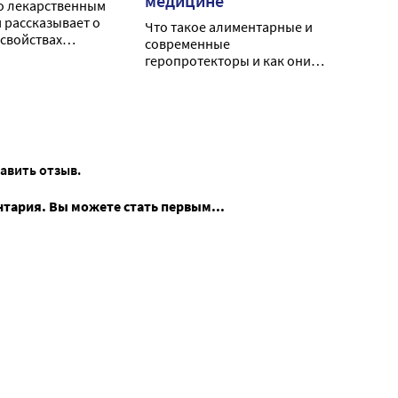
медицине
о лекарственным
 рассказывает о
Что такое алиментарные и
свойствах
современные
мяты и делится
геропротекторы и как они
и народной
помогают замедлить
.
старение?
тавить отзыв.
нтария. Вы можете стать первым...