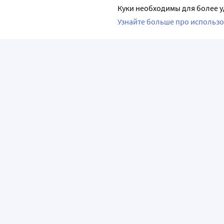
Куки необходимы для более у
Узнайте больше про использо
ПРИЛОЖЕНИЯ
О КОМПАНИИ
ВАЖНАЯ И
О сервисе «Apteka.ru»
Часто задава
Лицензия и реквизиты
Как сделать з