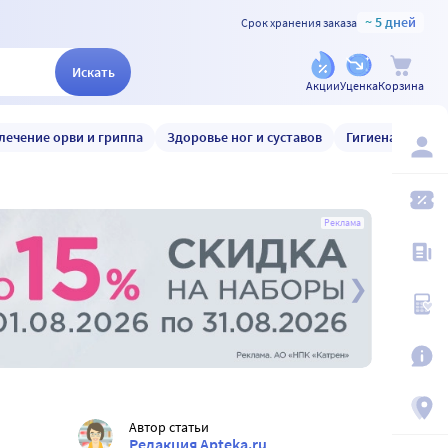
~ 5 дней
Срок хранения заказа
Искать
Акции
Уценка
Корзина
лечение орви и гриппа
Здоровье ног и суставов
Гигиена и уход
Реклама
Автор статьи
Редакция Apteka.ru