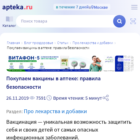
в течение 7 дней
в
Москве
Каталог
главная
блог проздоровье
статьи
про лекарства и добавки
покупаем вакцины в аптеке: правила безопасности
а
Реклама
Покупаем вакцины в аптеке: правила
безопасности
26.11.2019
7591
Время чтения: 5 минут
Про лекарства и добавки
Раздел:
Вакцинация — уникальная возможность защитить
себя и своих детей от самых опасных
инфекционных заболеваний.