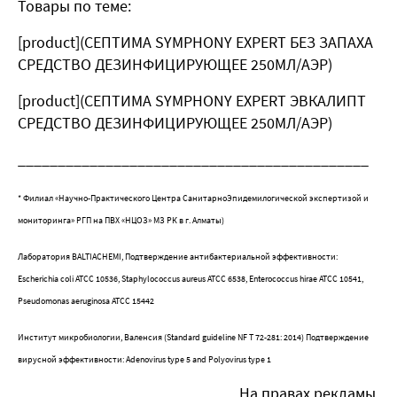
Товары по теме:
[product](СЕПТИМА SYMPHONY EXPERT БЕЗ ЗАПАХА
СРЕДСТВО ДЕЗИНФИЦИРУЮЩЕЕ 250МЛ/АЭР)
[product](СЕПТИМА SYMPHONY EXPERT ЭВКАЛИПТ
СРЕДСТВО ДЕЗИНФИЦИРУЮЩЕЕ 250МЛ/АЭР)
____________________________________________
* Филиал «Научно-Практического Центра СанитарноЭпидемилогической экспертизой и
мониторинга» РГП на ПВХ «НЦОЗ» МЗ РК в г. Алматы)
Лаборатория BALTIACHEMI, Подтверждение антибактериальной эффективности:
Escherichia coli ATCC 10536, Staphylococcus aureus ATCC 6538, Enterococcus hirae АТСС 10541,
Pseudomonas aeruginosa ATCC 15442
Институт микробиологии, Валенсия (Standard guideline NF T 72-281: 2014) Подтверждение
вирусной эффективности: Adenovirus type 5 and Polyovirus type 1
На правах рекламы.