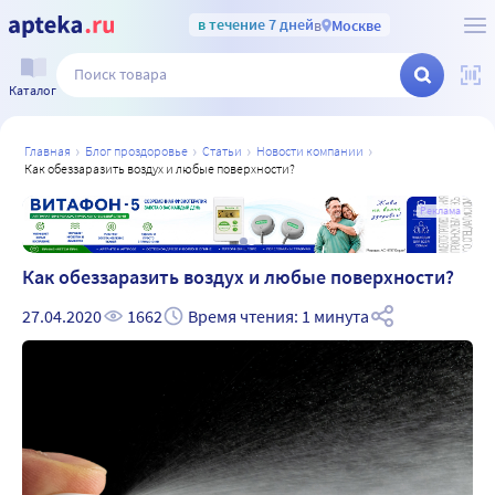
в течение 7 дней
в
Москве
Каталог
главная
блог проздоровье
статьи
новости компании
как обеззаразить воздух и любые поверхности?
а
Реклама
Как обеззаразить воздух и любые поверхности?
27.04.2020
1662
Время чтения: 1 минута