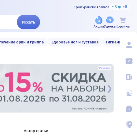
~ 5 дней
Срок хранения заказа
Искать
Акции
Уценка
Корзина
лечение орви и гриппа
Здоровье ног и суставов
Гигиена и уход
Реклама
Автор статьи