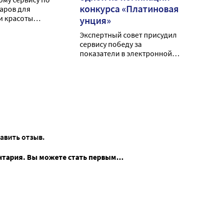
конкурса «Платиновая
варов для
и красоты
унция»
сь 11 лет
Экспертный совет присудил
сервису победу за
показатели в электронной
коммерции за 2022 год
тавить отзыв.
нтария. Вы можете стать первым...