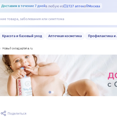
Доставим
в течение 7 дней
в любую из
2727 аптек
в
Москва
Красота и базовый уход
Аптечная косметика
Профилактика и 
новый склад apteka.ru
а
Поделиться