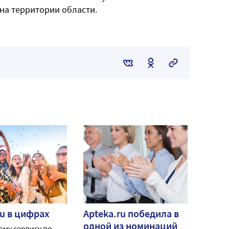
на территории области.
ru в цифрах
Apteka.ru победила в
одной из номинаций
му сервису по