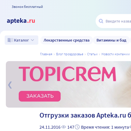
Звонок бесплатный
Лекарственные средства
Витамины и бад
Каталог
главная
блог проздоровье
статьи
новости компании
а
Отгрузки заказов Apteka.ru
24.11.2016
147
Время чтения: 1 минута