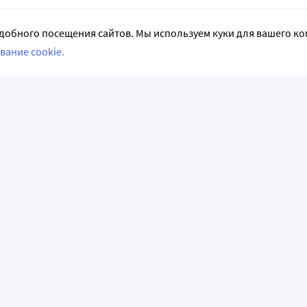
добного посещения сайтов. Мы используем куки для вашего к
вание cookie.
СЛЕДИТЕ ЗА НАМИ
НФОРМАЦИЯ
АКЦИИ И РАСПРОДАЖИ
емые вопросы
Акции и предложения