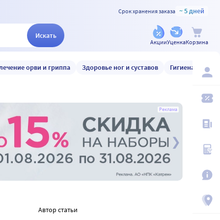
~ 5 дней
Срок хранения заказа
Искать
Акции
Уценка
Корзина
лечение орви и гриппа
Здоровье ног и суставов
Гигиена и уход
Реклама
Автор статьи