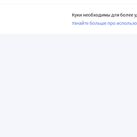
Куки необходимы для более у
Узнайте больше про использо
ПРИЛОЖЕНИЯ
О КОМПАНИИ
ВАЖНАЯ И
О сервисе «Apteka.ru»
Часто задава