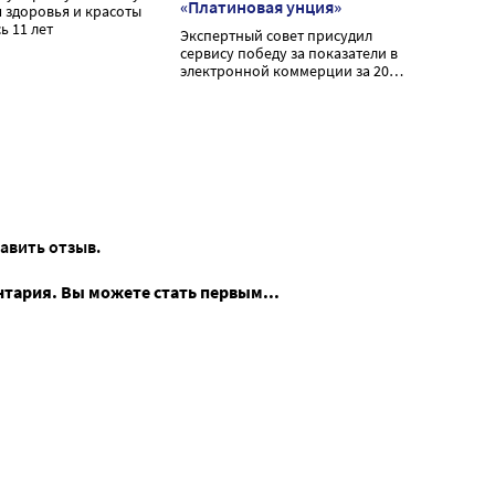
«Платиновая унция»
я здоровья и красоты
ь 11 лет
Экспертный совет присудил
сервису победу за показатели в
электронной коммерции за 2022
год
тавить отзыв.
нтария. Вы можете стать первым...