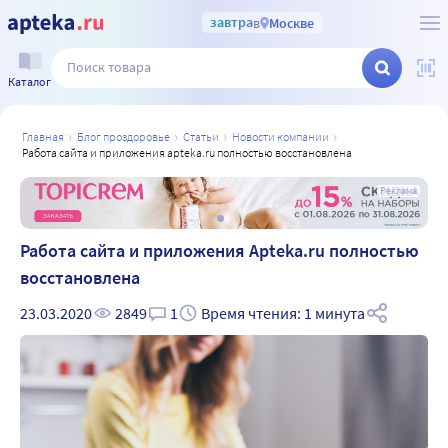
завтра
в
Москве
Каталог
главная
блог проздоровье
статьи
новости компании
работа сайта и приложения apteka.ru полностью восстановлена
а
Реклама
Работа сайта и приложения Apteka.ru полностью
восстановлена
23.03.2020
2849
1
Время чтения: 1 минута