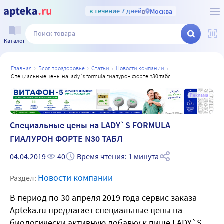
в течение 7 дней
в
Москва
Каталог
главная
блог проздоровье
статьи
новости компании
специальные цены на lady`s formula гиалурон форте n30 табл
а
Реклама
Специальные цены на LADY`S FORMULA
ГИАЛУРОН ФОРТЕ N30 ТАБЛ
04.04.2019
40
Время чтения: 1 минута
Новости компании
Раздел:
В период по 30 апреля 2019 года сервис заказа
Apteka.ru предлагает специальные цены на
биологически активную добавку к пище LADY`S