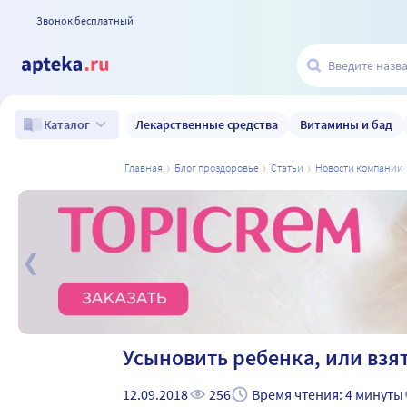
Звонок бесплатный
Лекарственные средства
Витамины и бад
Каталог
главная
блог проздоровье
статьи
новости компании
а
Усыновить ребенка, или взя
12.09.2018
256
Время чтения: 4 минуты