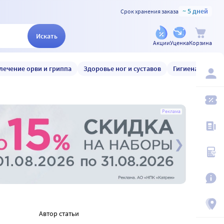
~ 5 дней
Срок хранения заказа
Искать
Акции
Уценка
Корзина
лечение орви и гриппа
Здоровье ног и суставов
Гигиена и уход
Реклама
Автор статьи