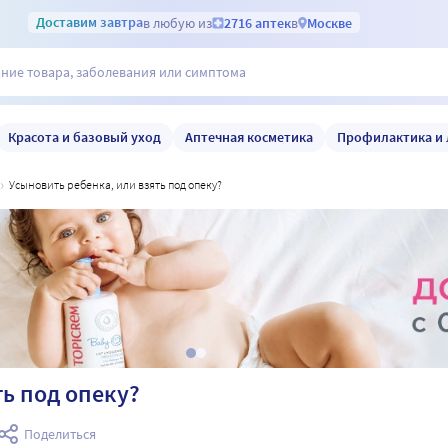
Доставим
завтра
в любую из
2716 аптек
в
Москве
Красота и базовый уход
Аптечная косметика
Профилактика и 
усыновить ребенка, или взять под опеку?
ть под опеку?
Поделиться