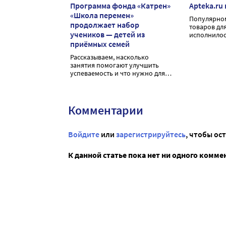
Программа фонда «Катрен»
Apteka.ru
«Школа перемен»
Популярном
продолжает набор
товаров дл
учеников — детей из
исполнилос
приёмных семей
Рассказываем, насколько
занятия помогают улучшить
успеваемость и что нужно для
того, чтобы получить к ним
доступ
Комментарии
Войдите
или
зарегистрируйтесь
, чтобы ос
К данной статье пока нет ни одного комме