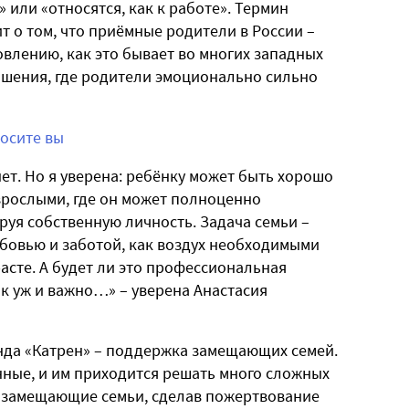
 или «относятся, как к работе». Термин
т о том, что приёмные родители в России –
овлению, как это бывает во многих западных
ношения, где родители эмоционально сильно
росите вы
нет. Но я уверена: ребёнку может быть хорошо
зрослыми, где он может полноценно
ируя собственную личность. Задача семьи –
бовью и заботой, как воздух необходимыми
асте. А будет ли это профессиональная
к уж и важно…» – уверена Анастасия
нда «Катрен» – поддержка замещающих семей.
нные, и им приходится решать много сложных
ь замещающие семьи, сделав пожертвование