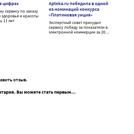
 в цифрах
Apteka.ru победила в одной
из номинаций конкурса
у сервису по заказу
«Платиновая унция»
я здоровья и красоты
ь 11 лет
Экспертный совет присудил
сервису победу за показатели в
электронной коммерции за 2022
год
тавить отзыв.
нтария. Вы можете стать первым...