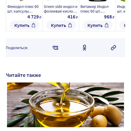
Фемодол плюс 60
Green side индол и
Витамир Индол
Индол 
шт. капсулы
фолиевая кислота
плюс 60 шт.
шт. кап
массой 390 мг/
30 шт. капсулы
капсулы массой
массой 
4 729
416
968
₽
₽
₽
блистер
массой 400 мг
300 мг
Купить
Купить
Купить
Ку
Поделиться:
Читайте также