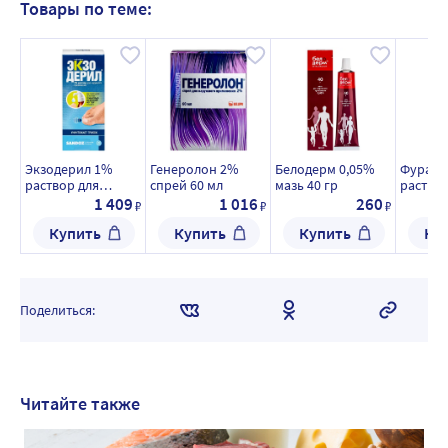
Товары по теме:
Экзодерил 1%
Генеролон 2%
Белодерм 0,05%
Фураци
раствор для
спрей 60 мл
мазь 40 гр
раствор
наружного
местног
1 409
1 016
260
₽
₽
₽
применения 20 мл
наружн
Купить
Купить
Купить
Ку
флакон
примен
мл конт
шт.
Поделиться:
Читайте также