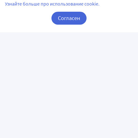
Узнайте больше про использование cookie.
Согласен
Корзина
Вход / Регистрация
ПРИЛОЖЕНИЯ
СЛЕДИТЕ ЗА НАМИ
ГОРЯЧАЯ ЛИНИЯ