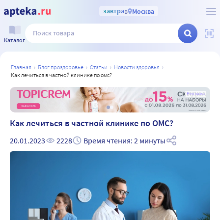
завтра
в
Москва
Каталог
главная
блог проздоровье
статьи
новости здоровья
как лечиться в частной клинике по омс?
а
Реклама
Как лечиться в частной клинике по ОМС?
20.01.2023
2228
Время чтения: 2 минуты