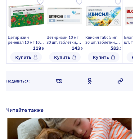
Цетиризин
Цетиризин 10 мг
Квисил табс 5 мг
Блогир-
реневал 10 мг 10
30 шт. таблетки,
30 шт. таблетки,
шт. таб
шт. таблетки,
покрытые
покрытые
рассас
119
143
583
₽
₽
₽
покрытые
пленочной
пленочной
Купить
Купить
Купить
Ку
пленочной
оболочкой
оболочкой
оболочкой
Поделиться:
Читайте также