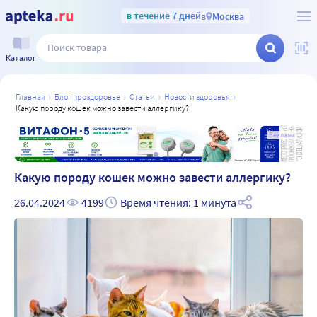
в течение 7 дней
в
Москва
Каталог
главная
блог проздоровье
статьи
новости здоровья
какую породу кошек можно завести аллергику?
а
Реклама
Какую породу кошек можно завести аллергику?
26.04.2024
4199
Время чтения: 1 минута