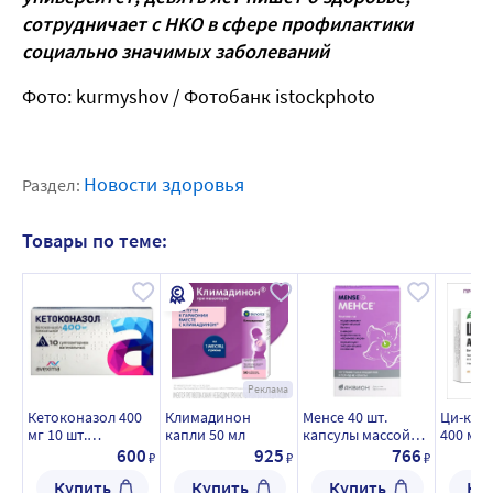
сотрудничает с НКО в сфере профилактики
социально значимых заболеваний
Фото: kurmyshov / Фотобанк istockphoto
Новости здоровья
Раздел:
Товары по теме:
Реклама
Кетоконазол 400
Климадинон
Менсе 40 шт.
Ци-кли
мг 10 шт.
капли 50 мл
капсулы массой
400 мг 4
суппозитории
500 мг
таблет
600
925
766
₽
₽
₽
вагинальные
Купить
Купить
Купить
Ку