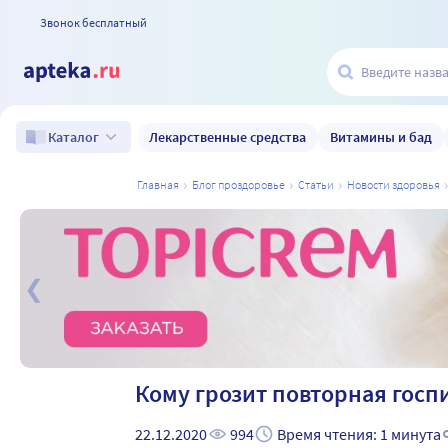
Звонок бесплатный
Лекарственные средства
Витамины и бад
Каталог
главная
блог проздоровье
статьи
новости здоровья
а
Кому грозит повторная госп
22.12.2020
994
Время чтения: 1 минута