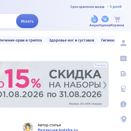
~ 5 дней
Срок хранения заказа
Искать
Акции
Уценка
Корзина
лечение орви и гриппа
Здоровье ног и суставов
Гигиена и уход
Реклама
Автор статьи
Редакция Apteka.ru