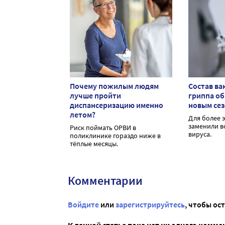
Почему пожилым людям
Состав ва
лучше пройти
гриппа о
диспансеризацию именно
новым се
летом?
Для более 
заменили в
Риск поймать ОРВИ в
вируса.
поликлинике гораздо ниже в
тёплые месяцы.
Комментарии
Войдите
или
зарегистрируйтесь
, чтобы ос
К данной статье пока нет ни одного комме