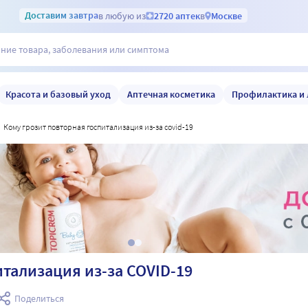
Доставим
завтра
в любую из
2720 аптек
в
Москве
Красота и базовый уход
Аптечная косметика
Профилактика и 
кому грозит повторная госпитализация из-за covid-19
итализация из-за COVID-19
Поделиться