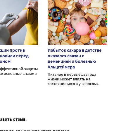
кцин против
Избыток сахара в детстве
бновили перед
оказался связан с
зоном
деменцией и болезнью
Альцгеймера
эффективной защиты
се основные штаммы
Питание в первые два года
жизни может влиять на
состояние мозга у взрослых.
тавить отзыв.
нтария. Вы можете стать первым...