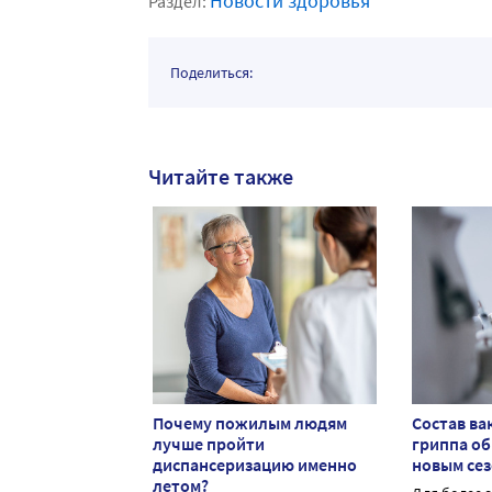
Новости здоровья
Раздел:
Поделиться:
Читайте также
Почему пожилым людям
Состав ва
лучше пройти
гриппа о
диспансеризацию именно
новым се
летом?