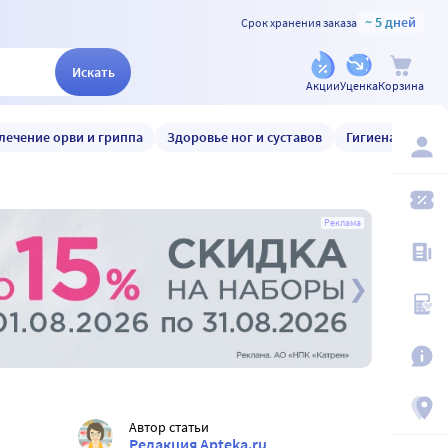
~ 5 дней
Срок хранения заказа
Искать
Акции
Уценка
Корзина
лечение орви и гриппа
Здоровье ног и суставов
Гигиена и уход
Реклама
Автор статьи
Редакция Apteka.ru