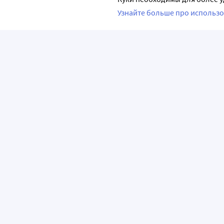
Узнайте больше про использо
ПРИЛОЖЕНИЯ
О КОМПАНИИ
ВАЖНАЯ И
О сервисе «Apteka.ru»
Часто задава
Лицензия и реквизиты
Как сделать з
Журнал для врачей и фармацевтов
Правила дост