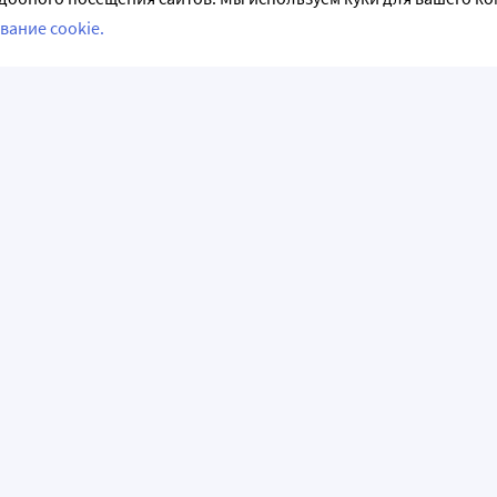
вание cookie.
СЛЕДИТЕ ЗА НАМИ
НФОРМАЦИЯ
АКЦИИ И РАСПРОДАЖИ
емые вопросы
Акции и предложения
аказ
Программы лояльности
авки
Скидка на первый заказ