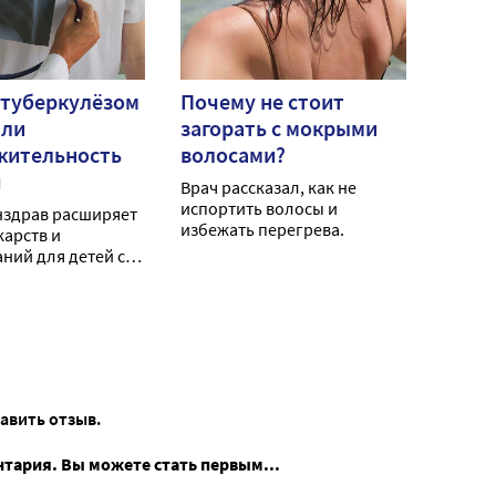
 туберкулёзом
Почему не стоит
или
загорать с мокрыми
жительность
волосами?
я
Врач рассказал, как не
испортить волосы и
нздрав расширяет
избежать перегрева.
карств и
ний для детей с
зом.
тавить отзыв.
нтария. Вы можете стать первым...