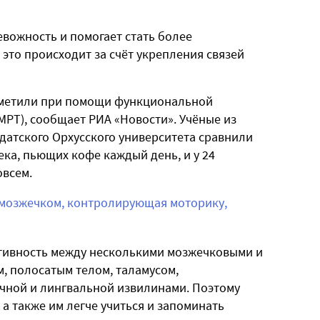
вожность и помогает стать более
это происходит за счёт укрепления связей
аметили при помощи функциональной
РТ), сообщает РИА «Новости». Учёные из
датского Орхусского университета сравнили
ека, пьющих кофе каждый день, и у 24
овсем.
 мозжечком, контролирующая моторику,
ктивность между несколькими мозжечковыми и
 полосатым телом, таламусом,
чной и лингвальной извилинами. Поэтому
а также им легче учиться и запоминать