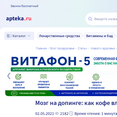
Звонок бесплатный
Лекарственные средства
Витамины и бад
Каталог
главная
блог проздоровье
статьи
новости здоровья
а
Мозг на допинге: как кофе в
02.05.2021
2182
Время чтения: 1 минут