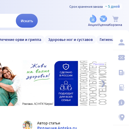
~ 5 дней
Срок хранения заказа
Искать
Акции
Уценка
Корзина
лечение орви и гриппа
Здоровье ног и суставов
Гигиена и уход
Реклама
Автор статьи
Редакция Apteka.ru