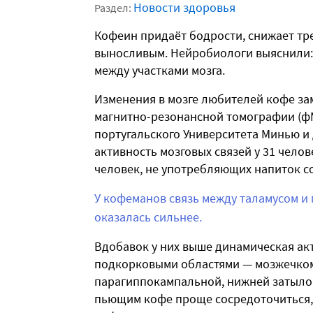
Новости здоровья
Раздел:
Кофеин придаёт бодрости, снижает тре
выносливым. Нейробиологи выяснили: 
между участками мозга.
Изменения в мозге любителей кофе з
магнитно-резонансной томографии (фМ
португальского Университета Минью и 
активность мозговых связей у 31 челов
человек, не употребляющих напиток с
У кофеманов связь между таламусом и
оказалась сильнее.
Вдобавок у них выше динамическая а
подкорковыми областями — мозжечком,
парагиппокампальной, нижней затыло
пьющим кофе проще сосредоточиться, 