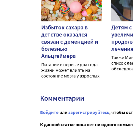
Избыток сахара в
Детям с
детстве оказался
увелич
связан с деменцией и
продол
болезнью
лечени
Альцгеймера
Также Ми
список ле
Питание в первые два года
обследова
жизни может влиять на
туберкулё
состояние мозга у взрослых.
Комментарии
Войдите
или
зарегистрируйтесь
, чтобы ос
К данной статье пока нет ни одного комме