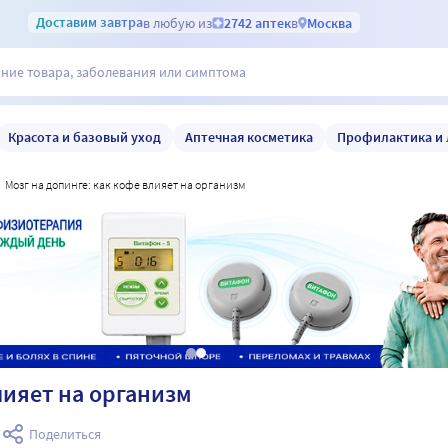
Доставим
завтра
в любую из
2742 аптек
в
Москва
Красота и базовый уход
Аптечная косметика
Профилактика и 
мозг на допинге: как кофе влияет на организм
лияет на организм
а
Поделиться