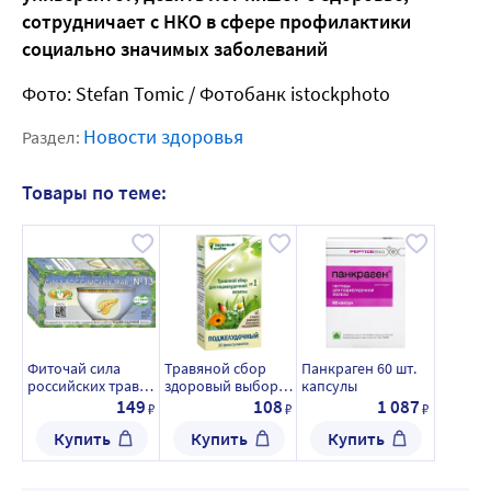
сотрудничает с НКО в сфере профилактики
социально значимых заболеваний
Фото: Stefan Tomic / Фотобанк istockphoto
Новости здоровья
Раздел:
Товары по теме:
Фиточай сила
Травяной сбор
Панкраген 60 шт.
российских трав
здоровый выбор
капсулы
№13 1,5 гр 20 шт.
n1
149
108
1 087
₽
₽
₽
фильтр-пакеты
поджелудочный
Купить
Купить
Купить
1,5 гр 20 шт.
фильтр-пакеты