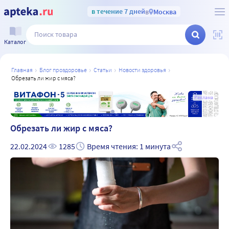
в течение 7 дней
в
Москва
Каталог
главная
блог проздоровье
статьи
новости здоровья
обрезать ли жир с мяса?
а
Реклама
Обрезать ли жир с мяса?
22.02.2024
1285
Время чтения: 1 минута