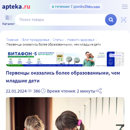
в течение 7 дней
в
Москве
Каталог
главная
блог проздоровье
статьи
новости здоровья
первенцы оказались более образованными, чем младшие дети
а
Реклама
Первенцы оказались более образованными, чем
младшие дети
22.01.2024
386
Время чтения: 2 минуты