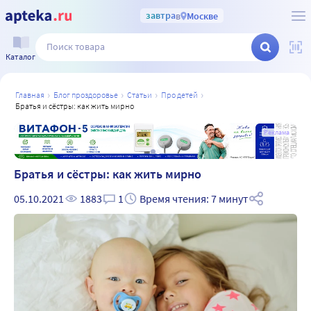
завтра
в
Москве
Каталог
главная
блог проздоровье
статьи
про детей
братья и сёстры: как жить мирно
а
Реклама
Братья и сёстры: как жить мирно
05.10.2021
1883
1
Время чтения: 7 минут