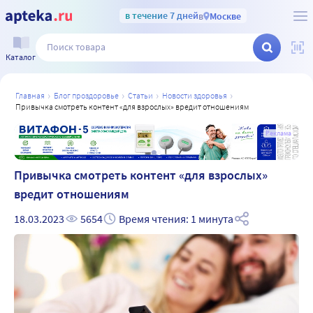
в течение 7 дней
в
Москве
Каталог
главная
блог проздоровье
статьи
новости здоровья
привычка смотреть контент «для взрослых» вредит отношениям
а
Реклама
Привычка смотреть контент «для взрослых»
вредит отношениям
18.03.2023
5654
Время чтения: 1 минута