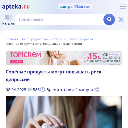
завтра
в
Москве
Каталог
главная
блог проздоровье
статьи
новости здоровья
солёные продукты могут повышать риск депрессии
а
Реклама
Солёные продукты могут повышать риск
депрессии
08.04.2025
586
Время чтения: 1 минута