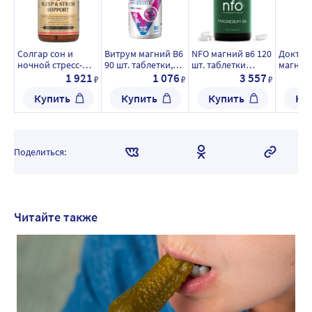
Солгар сон и
Витрум магний В6
NFO магний в6 120
Доктор
ночной стресс-
90 шт. таблетки,
шт. таблетки
магний 
контроль 30 шт.
покрытые
массой 1000 мг
оптимум
1 921
1 076
3 557
₽
₽
₽
капсулы массой
оболочкой массой
капсул
Купить
Купить
Купить
Ку
534 мг
1200 мг
770 мг
Поделиться:
Читайте также