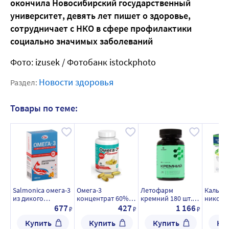
окончила Новосибирский государственный
университет, девять лет пишет о здоровье,
сотрудничает с НКО в сфере профилактики
социально значимых заболеваний
Фото: izusek / Фотобанк istockphoto
Новости здоровья
Раздел:
Товары по теме:
Salmoniсa омега-3
Омега-3
Летофарм
Кальци
из дикого
концентрат 60%
кремний 180 шт.
никомед
камчатского
90 шт. капсулы
капсулы массой
200 МЕ 
677
427
1 166
₽
₽
₽
лосося для
массой 500 мг
0,43 г
таблет
Купить
Купить
Купить
Ку
взрослых и детей
жевате