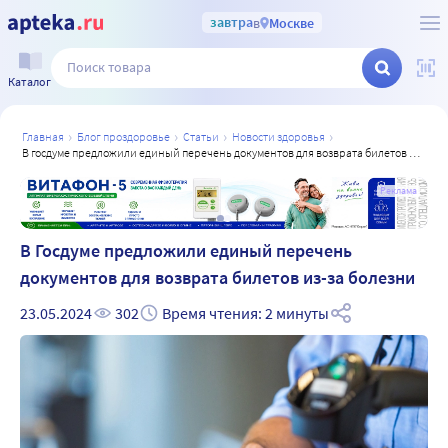
завтра
в
Москве
Каталог
главная
блог проздоровье
статьи
новости здоровья
в госдуме предложили единый перечень документов для возврата билетов из-за болезни
а
Реклама
В Госдуме предложили единый перечень
документов для возврата билетов из-за болезни
23.05.2024
302
Время чтения: 2 минуты