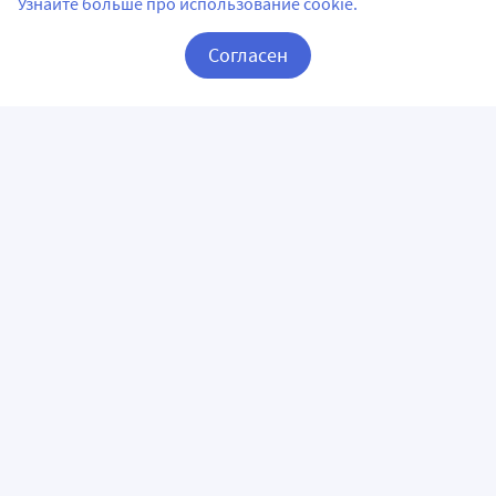
Узнайте больше про использование cookie.
Согласен
Корзина
Вход / Регистрация
ПРИЛОЖЕНИЯ
СЛЕДИТЕ ЗА НАМИ
ГОРЯЧАЯ ЛИНИЯ
О КОМПАНИИ