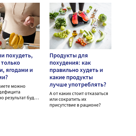
и похудеть,
Продукты для
 только
похудения: как
, ягодами и
правильно худеть и
ми?
какие продукты
лучше употреблять?
диете можно
 дефицита
А от каких стоит отказаться
но результат будет
или сократить их
жительным.
присутствие в рационе?