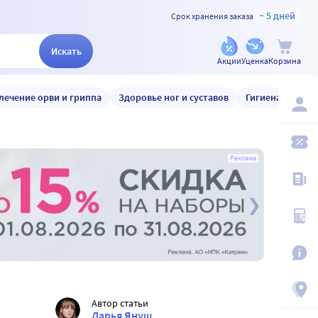
~ 5 дней
Срок хранения заказа
Искать
Акции
Уценка
Корзина
лечение орви и гриппа
Здоровье ног и суставов
Гигиена и уход
Реклама
Автор статьи
Дарья Януш