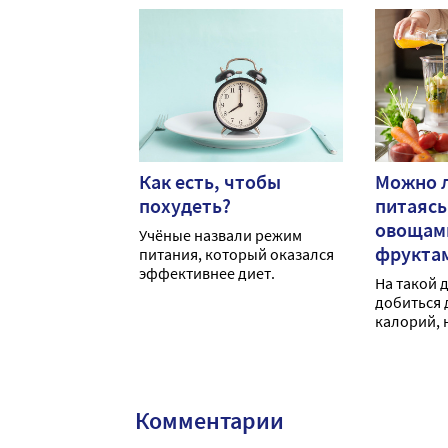
Как есть, чтобы
Можно л
похудеть?
питаясь
овощами
Учёные назвали режим
фрукта
питания, который оказался
эффективнее диет.
На такой 
добиться
калорий, 
непродол
Комментарии