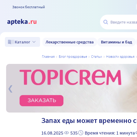
Звонок бесплатный
Лекарственные средства
Витамины и бад
Каталог
главная
блог проздоровье
статьи
новости здоровья
а
Запах еды может временно 
16.08.2025
535
Время чтения: 1 минута