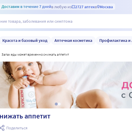
Доставим
в течение 7 дней
в любую из
2727 аптек
в
Москва
Красота и базовый уход
Аптечная косметика
Профилактика и 
запах еды может временно снижать аппетит
снижать аппетит
Поделиться