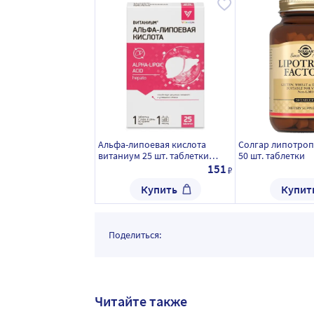
Альфа-липоевая кислота
Солгар липотро
витаниум 25 шт. таблетки
50 шт. таблетки
массой 360 мг
151
₽
Купить
Купит
Поделиться:
Читайте также