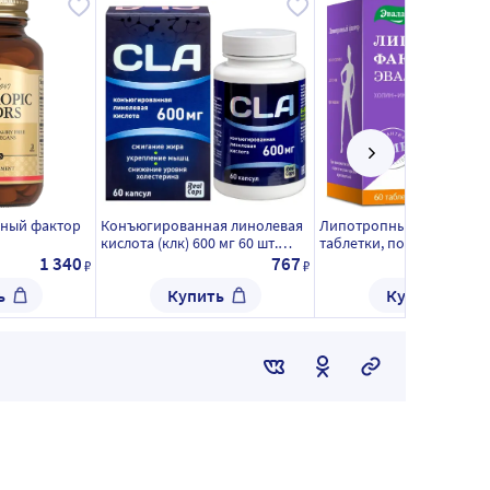
пный фактор
Конъюгированная линолевая
Липотропный фактор 60 
кислота (клк) 600 мг 60 шт.
таблетки, покрытые
капсулы массой 1050 мг/
оболочкой
1 340
767
₽
₽
реалкапс/
ь
Купить
Купить