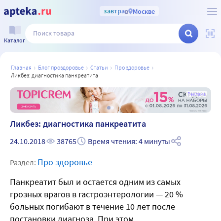
завтра
в
Москве
Каталог
главная
блог проздоровье
статьи
про здоровье
ликбез: диагностика панкреатита
а
Реклама
Ликбез: диагностика панкреатита
24.10.2018
38765
Время чтения: 4 минуты
Про здоровье
Раздел:
Панкреатит был и остается одним из самых
грозных врагов в гастроэнтерологии — 20 %
больных погибают в течение 10 лет после
постановки диагноза. При этом