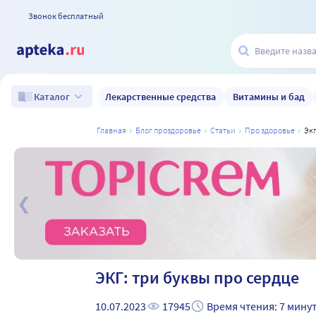
Звонок бесплатный
Лекарственные средства
Витамины и бад
Каталог
главная
блог проздоровье
статьи
про здоровье
э
а
ЭКГ: три буквы про сердце
10.07.2023
17945
Время чтения: 7 мину