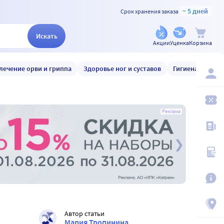
~ 5 дней
Срок хранения заказа
Искать
Акции
Уценка
Корзина
лечение орви и гриппа
Здоровье ног и суставов
Гигиена и уход
Реклама
Автор статьи
Мария Тропинина