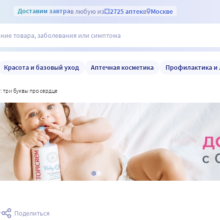
Доставим
завтра
в любую из
2725 аптек
в
Москве
Красота и базовый уход
Аптечная косметика
Профилактика и 
кг: три буквы про сердце
т
Поделиться