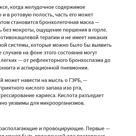
ксе, когда желудочное содержимое
 и в ротовую полость, часть его может
атом становится бронхолегочная маска —
 без мокроты, ощущение першения в горле.
ротивокашлевой терапии и не имеет никаких
ной системы, которые можно было бы выявить
 случаев на фоне этого состояния могут
 легких — от рефлекторного бронхоспазма до
онхита и аспирационной пневмонии.
й может навести на мысль о ГЭРБ, —
риятного кислого запаха изо рта,
грессирование кариеса. Кислота разъедает
енно уязвимы для микроорганизмов.
едрасполагающие и провоцирующие. Первые —
ая может быть врожденной или постепенно