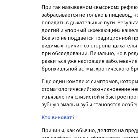
При так называемом «высоком» рефлю
забрасывается не только в пищевод, но
попадать в дыхательные пути. Результ
долгий и упорный «кхекающий» кашель
Все это не поддается традиционной п
видимых причин со стороны дыхатель
при обследовании. Печально, но в ряде
развиться уже настоящие заболевания
бронхиальной астмы, хронического бр
Еще один комплекс симптомов, которы
стоматологический: возникновение неп
изъязвления слизистой и быстрое про
зубную эмаль и зубы становятся особ
Кто виноват?
Причины, как обычно, делятся на пр
это слабость мышц-сфинктеров, котор