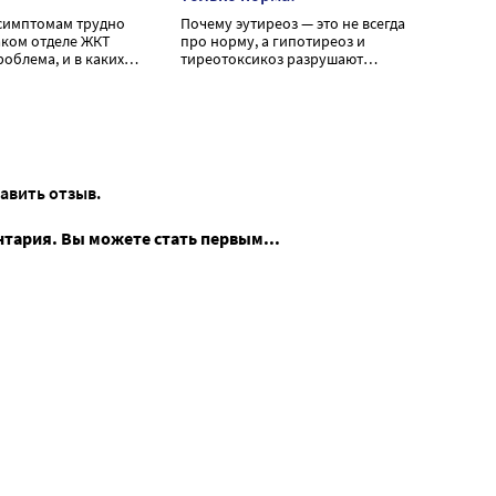
симптомам трудно
Почему эутиреоз — это не всегда
каком отделе ЖКТ
про норму, а гипотиреоз и
облема, и в каких
тиреотоксикоз разрушают
жно срочно
организм?
 за медицинской
тавить отзыв.
нтария. Вы можете стать первым...