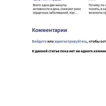
Всего одна-две минуты
Почему по 
активности в день снижают риск
понять, в 
сердечных заболеваний. Как
возникла пр
маленькие усилия спасут ваше
случаях ну
здоровье без лишних затрат
обращаться
времени?
помощью?
Комментарии
Войдите
или
зарегистрируйтесь
, чтобы ос
К данной статье пока нет ни одного комме