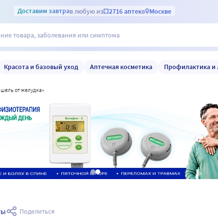
Доставим
завтра
в любую из
2716 аптек
в
Москве
Красота и базовый уход
Аптечная косметика
Профилактика и 
«кашель от желудка»
ты
Поделиться