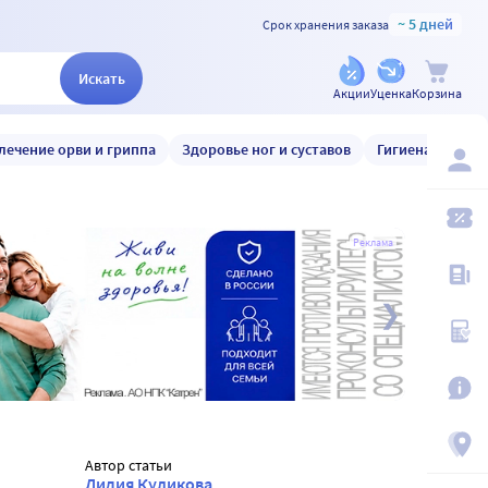
~ 5 дней
Срок хранения заказа
Искать
Акции
Уценка
Корзина
лечение орви и гриппа
Здоровье ног и суставов
Гигиена и уход
Реклама
Автор статьи
Лидия Куликова