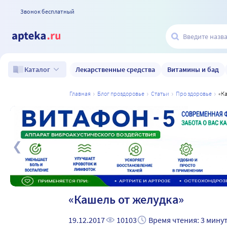
Звонок бесплатный
Лекарственные средства
Витамины и бад
Каталог
главная
блог проздоровье
статьи
про здоровье
а
«Кашель от желудка»
19.12.2017
10103
Время чтения: 3 мину