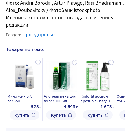
Фото: Andrii Borodai, Artur Plawgo, Rasi Bhadramani,
Alex_Doubovitsky / Фотобанк istockphoto
Мнение автора может не совпадать с мнением
редакции
Про здоровье
Раздел:
Товары по теме:
Миноксин 5%
Алопель пена для
Rinfoltil лосьон
Эсвици
лосьон-
волос 100 мл
против выпадения
тоник 2
стимулятор роста
и для роста волос
928
4 645
1 673
₽
₽
₽
волос 50 мл
100 мл
Купить
Купить
Купить
Ку