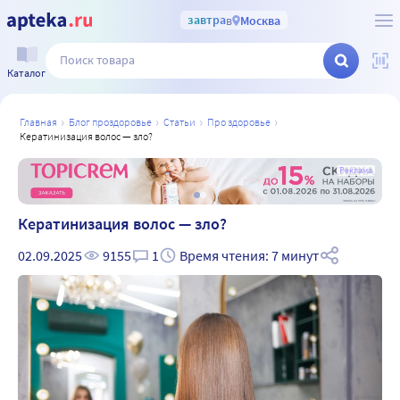
завтра
в
Москва
Каталог
главная
блог проздоровье
статьи
про здоровье
кератинизация волос — зло?
а
Реклама
Кератинизация волос — зло?
02.09.2025
9155
1
Время чтения: 7 минут