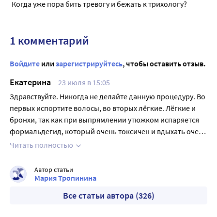
Когда уже пора бить тревогу и бежать к трихологу?
1 комментарий
Войдите
или
зарегистрируйтесь
, чтобы оставить отзыв.
Екатерина
23 июля в 15:05
Здравствуйте. Никогда не делайте данную процедуру. Во
первых испортите волосы, во вторых лёгкие. Лёгкие и
бронхи, так как при выпрямлении утюжком испаряется
формальдегид, который очень токсичен и вдыхать очень
больно. И судя по статье можно и почки повредить.
Читать полностью
Автор статьи
Мария Тропинина
Все статьи автора (326)