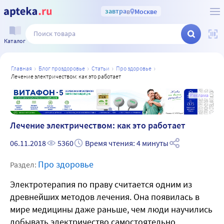
завтра
в
Москве
Каталог
главная
блог проздоровье
статьи
про здоровье
лечение электричеством: как это работает
а
Реклама
Лечение электричеством: как это работает
06.11.2018
5360
Время чтения: 4 минуты
Про здоровье
Раздел:
Электротерапия по праву считается одним из
древнейших методов лечения. Она появилась в
мире медицины даже раньше, чем люди научились
добывать электричество самостоятельно.