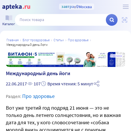
завтра
в
Москва
Каталог
главная
блог проздоровье
статьи
про здоровье
международный день йоги
а
Реклама
Международный день йоги
22.06.2017
107
Время чтения: 5 минут
Про здоровье
Раздел:
Вот уже третий год подряд 21 июня — это не
только день летнего солнцестояния, но и важная
дата для тех, у кого словосочетание «собака
мордой вниз» ассоциируется не с понурым