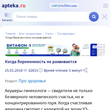
завтра
в
Москве
Каталог
главная
блог проздоровье
статьи
про здоровье
когда беременность не развивается
а
Реклама
Когда беременность не развивается
25.01.2018
32815
Время чтения: 5 минут
Про здоровье
Раздел:
Акушеры-гинекологи — свидетели не только
безмерного человеческого счастья, но и
концентрированного горя. Когда счастливая
женщина смотрит с надеждой на экран УЗ-