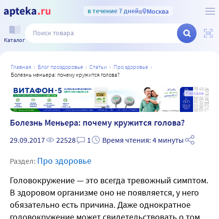
в течение 7 дней
в
Москва
Каталог
главная
блог проздоровье
статьи
про здоровье
болезнь меньера: почему кружится голова?
а
Реклама
Болезнь Меньера: почему кружится голова?
29.09.2017
22528
1
Время чтения: 4 минуты
Про здоровье
Раздел:
Головокружение — это всегда тревожный симптом.
В здоровом организме оно не появляется, у него
обязательно есть причина. Даже однократное
головокружение может свидетельствовать о том,