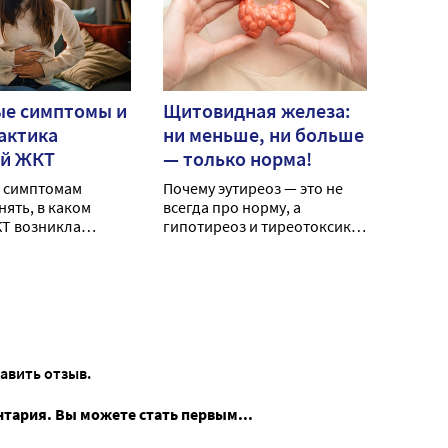
ые симптомы и
Щитовидная железа:
актика
ни меньше, ни больше
ей ЖКТ
— только норма!
о симптомам
Почему эутиреоз — это не
нять, в каком
всегда про норму, а
Т возникла
гипотиреоз и тиреотоксикоз
 и в каких случаях
разрушают организм?
очно обращаться
инской помощью?
тавить отзыв.
нтария. Вы можете стать первым...