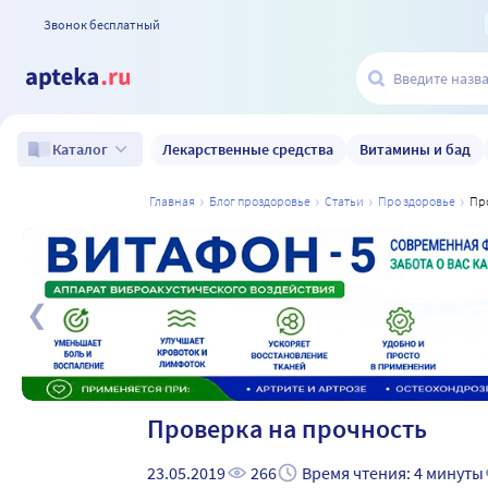
Звонок бесплатный
Лекарственные средства
Витамины и бад
Каталог
главная
блог проздоровье
статьи
про здоровье
п
а
Проверка на прочность
23.05.2019
266
Время чтения: 4 минуты