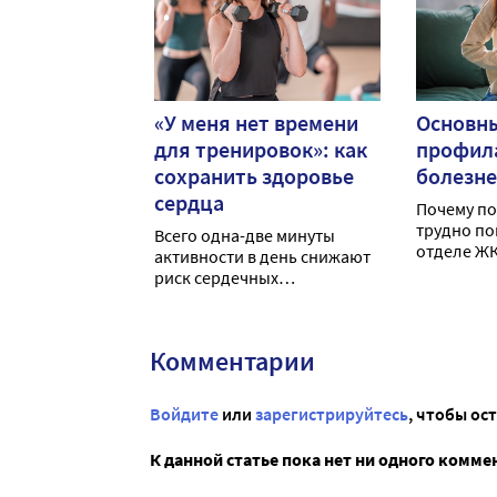
«У меня нет времени
Основн
для тренировок»: как
профил
сохранить здоровье
болезн
сердца
Почему п
трудно по
Всего одна-две минуты
отделе ЖК
активности в день снижают
проблема,
риск сердечных
нужно ср
заболеваний. Как
за медиц
маленькие усилия спасут
ваше здоровье без лишних
Комментарии
затрат времени?
Войдите
или
зарегистрируйтесь
, чтобы ос
К данной статье пока нет ни одного комме