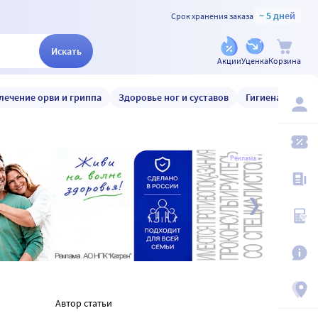
~ 5 дней
Срок хранения заказа
Искать
Акции
Уценка
Корзина
лечение орви и гриппа
Здоровье ног и суставов
Гигиена и уход
Реклама
Автор статьи