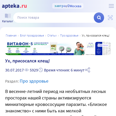
завтра
в
Москва
Каталог
главная
блог проздоровье
статьи
про здоровье
ух, присосался клещ!
а
Реклама
Ух, присосался клещ!
30.07.2017
5929
Время чтения: 6 минут
Про здоровье
Раздел:
В весенне-летний период на необъятных лесных
просторах нашей страны активизируются
миниатюрные кровососущие паразиты. «Близкое
знакомство» с ними быть как мелкой