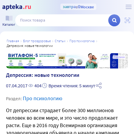
завтра
в
Москве
Каталог
главная
блог проздоровье
статьи
про психологию
депрессия: новые технологии
а
Реклама
Депрессия: новые технологии
07.04.2017
404
Время чтения: 5 минут
Про психологию
Раздел:
От депрессии страдает более 300 миллионов
человек во всем мире, и это число продолжает
расти. Еще в 2016 году Всемирная организация
здравоохранения объявила о начале кампании