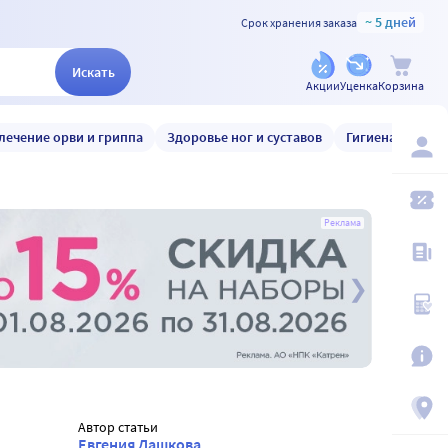
~ 5 дней
Срок хранения заказа
Искать
Акции
Уценка
Корзина
лечение орви и гриппа
Здоровье ног и суставов
Гигиена и уход
Реклама
Автор статьи
Евгения Дашкова