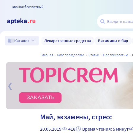
Звонок бесплатный
Лекарственные средства
Витамины и бад
Каталог
главная
блог проздоровье
статьи
про психологию
а
Май, экзамены, стресс
20.05.2019
418
Время чтения: 5 минут