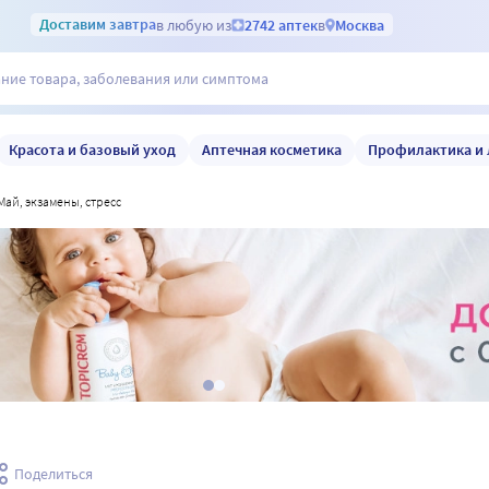
Доставим
завтра
в любую из
2742 аптек
в
Москва
Красота и базовый уход
Аптечная косметика
Профилактика и 
май, экзамены, стресс
Поделиться