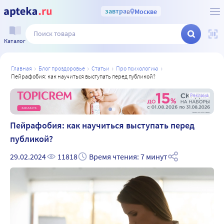
завтра
в
Москве
Каталог
главная
блог проздоровье
статьи
про психологию
пейрафобия: как научиться выступать перед публикой?
а
Реклама
Пейрафобия: как научиться выступать перед
публикой?
29.02.2024
11818
Время чтения: 7 минут