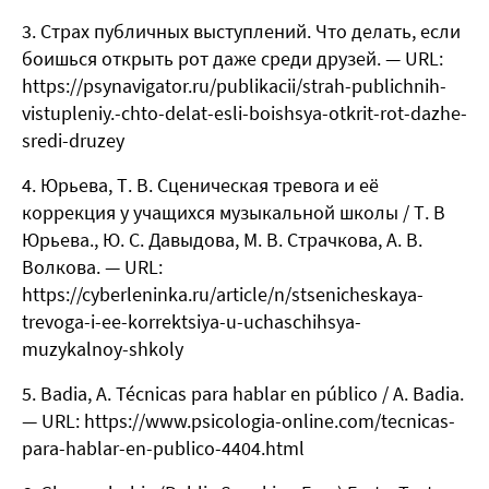
Страх публичных выступлений. Что делать, если
боишься открыть рот даже среди друзей. — URL:
https://psynavigator.ru/publikacii/strah-publichnih-
vistupleniy.-chto-delat-esli-boishsya-otkrit-rot-dazhe-
sredi-druzey
Юрьева, Т. В. Сценическая тревога и её
коррекция у учащихся музыкальной школы / Т. В
Юрьева., Ю. С. Давыдова, М. В. Страчкова, А. В.
Волкова. — URL:
https://cyberleninka.ru/article/n/stsenicheskaya-
trevoga-i-ee-korrektsiya-u-uchaschihsya-
muzykalnoy-shkoly
Badia, A. Técnicas para hablar en público / A. Badia.
— URL: https://www.psicologia-online.com/tecnicas-
para-hablar-en-publico-4404.html