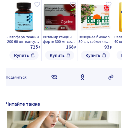
Летофарм теанин
Витамир глицин
Вечернее биокор
Релакс
200 60 шт. капсулы
форте 300 мг со
30 шт. таблетки
40 шт. 
массой 0,3 г
вкусом вишни 30
массой 0,18 г
покрыт
725
168
93
₽
₽
₽
шт. таблетки
оболочк
Купить
Купить
Купить
Ку
массой 634 мг
г
Поделиться:
Читайте также