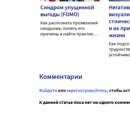
Синдром упущенной
Негатив
выгоды (FOMO)
визуали
стоичес
Как распознать проявления
и их пр
синдрома, понять его
причины и найти практики
жизни
осознанности, которые
Как подго
помогут вернуть баланс и
трудностя
наслаждаться своим
устойчиво
временем?
использов
стоицизма
примеры.
Комментарии
Войдите
или
зарегистрируйтесь
, чтобы ос
К данной статье пока нет ни одного комме