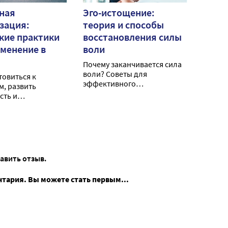
ная
Эго-истощение:
зация:
теория и способы
кие практики
восстановления силы
именение в
воли
Почему заканчивается сила
воли? Советы для
товиться к
эффективного
м, развить
самоконтроля и
сть и
восстановления ментальных
ать техники
ресурсов.
: советы и
тавить отзыв.
нтария. Вы можете стать первым...