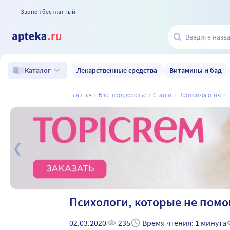
Звонок бесплатный
Лекарственные средства
Витамины и бад
Каталог
главная
блог проздоровье
статьи
про психологию
а
Психологи, которые не помо
02.03.2020
235
Время чтения: 1 минута