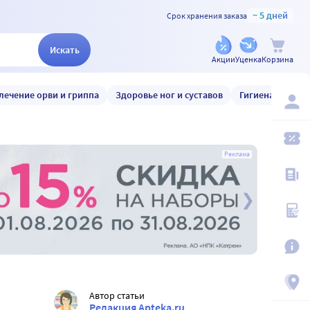
~ 5 дней
Срок хранения заказа
Искать
Акции
Уценка
Корзина
лечение орви и гриппа
Здоровье ног и суставов
Гигиена и уход
Реклама
Автор статьи
Редакция Apteka.ru