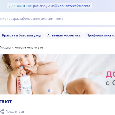
Доставим
завтра
в любую из
2727 аптек
в
Москва
Красота и базовый уход
Аптечная косметика
Профилактика и 
психологи, которые не помогают
гают
Поделиться