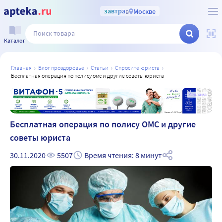
завтра
в
Москве
Каталог
главная
блог проздоровье
статьи
спросите юриста
бесплатная операция по полису омс и другие советы юриста
а
Реклама
Бесплатная операция по полису ОМС и другие
советы юриста
30.11.2020
5507
Время чтения: 8 минут