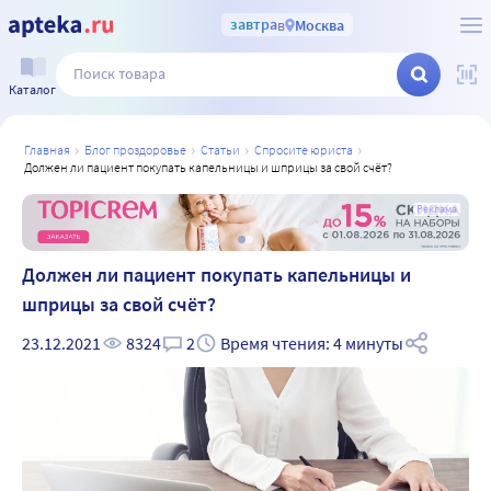
завтра
в
Москва
Каталог
главная
блог проздоровье
статьи
спросите юриста
должен ли пациент покупать капельницы и шприцы за свой счёт?
а
Реклама
Должен ли пациент покупать капельницы и
шприцы за свой счёт?
23.12.2021
8324
2
Время чтения: 4 минуты