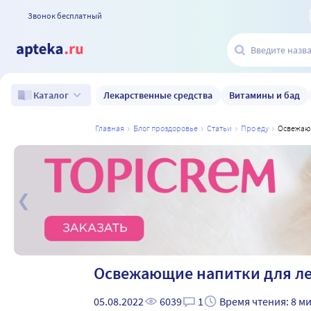
Звонок бесплатный
Лекарственные средства
Витамины и бад
Каталог
главная
блог проздоровье
статьи
про еду
освежаю
а
Освежающие напитки для ле
05.08.2022
6039
1
Время чтения: 8 м