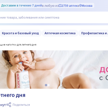
Доставим
в течение 7 дней
в любую из
2759 аптек
в
Москва
Красота и базовый уход
Аптечная косметика
Профилактика и 
щие напитки для летнего дня
тнего дня
инут
Поделиться