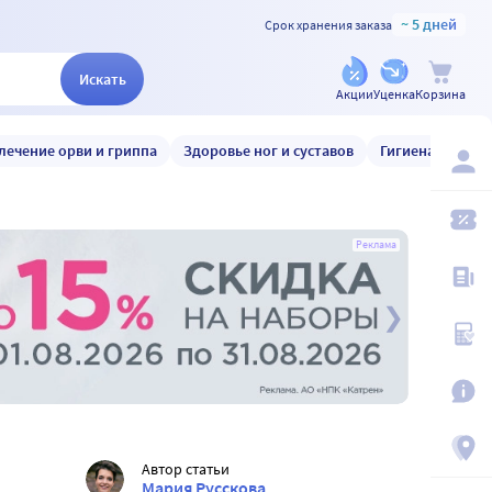
~ 5 дней
Срок хранения заказа
Искать
Акции
Уценка
Корзина
лечение орви и гриппа
Здоровье ног и суставов
Гигиена и уход
Реклама
Автор статьи
Мария Русскова