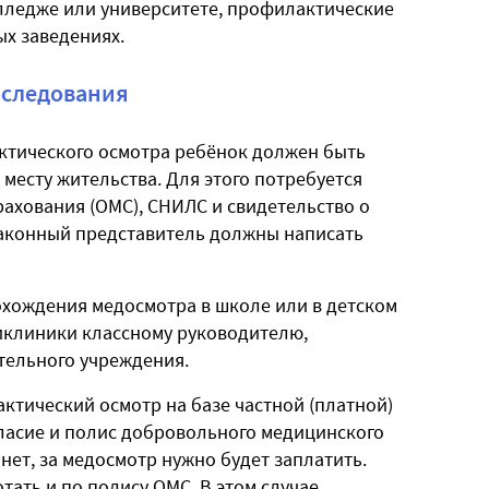
колледже или университете, профилактические
ых заведениях.
бследования
ктического осмотра ребёнок должен быть
месту жительства. Для этого потребуется
ахования (ОМС), СНИЛС и свидетельство о
законный представитель должны написать
охождения медосмотра в школе или в детском
ликлиники классному руководителю,
тельного учреждения.
ктический осмотр на базе частной (платной)
гласие и полис добровольного медицинского
 нет, за медосмотр нужно будет заплатить.
тать и по полису ОМС. В этом случае