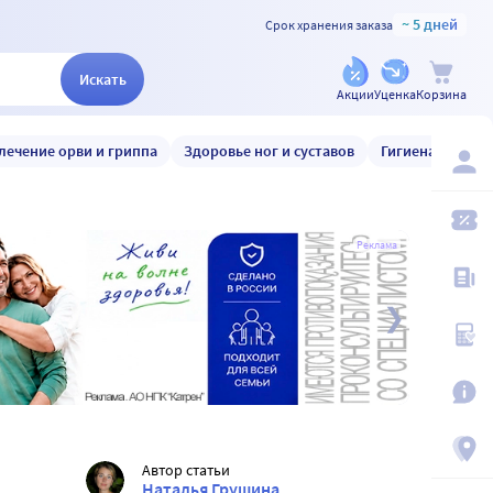
~ 5 дней
Срок хранения заказа
Искать
Акции
Уценка
Корзина
лечение орви и гриппа
Здоровье ног и суставов
Гигиена и уход
Реклама
Автор статьи
Наталья Грушина