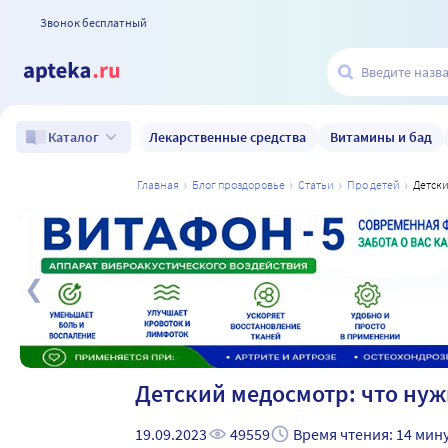
Звонок бесплатный
Лекарственные средства
Витамины и бад
Каталог
главная
блог проздоровье
статьи
про детей
детск
а
Детский медосмотр: что нуж
19.09.2023
49559
Время чтения: 14 мин