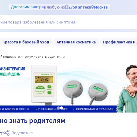
Доставим
завтра
в любую из
2759 аптек
в
Москва
Красота и базовый уход
Аптечная косметика
Профилактика и 
ий медосмотр: что нужно знать родителям
но знать родителям
ут
Поделиться