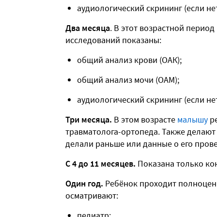
аудиологический скрининг (если нет
Два месяца
. В этот возрастной период
исследований показаны:
общий анализ крови (ОАК);
общий анализ мочи (ОАМ);
аудиологический скрининг (если нет
Три месяца.
В этом возрасте
малышу
ре
травматолога-ортопеда. Также делают 
делали раньше или данные о его пров
С 4 до 11 месяцев.
Показана только ко
Один год.
Ребёнок проходит полноценн
осматривают:
педиатр;