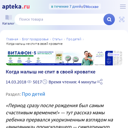
в течение 7 дней
в
Москве
Каталог
главная
блог проздоровье
статьи
про детей
когда малыш не спит в своей кроватке
а
Реклама
Когда малыш не спит в своей кроватке
14.03.2018
5017
Время чтения: 4 минуты
Про детей
Раздел:
«Период сразу после рождения был самым
счастливым временем!» — тут рассказ мамы
ребенка прервался укоризненным взглядом на
«виновника» происходящего — симпатичного