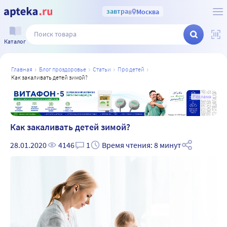
завтра
в
Москва
Каталог
главная
блог проздоровье
статьи
про детей
как закаливать детей зимой?
а
Реклама
Как закаливать детей зимой?
28.01.2020
4146
1
Время чтения: 8 минут