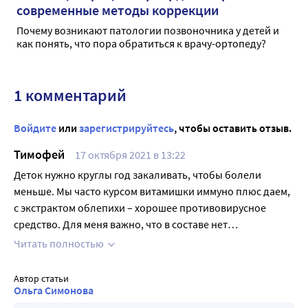
современные методы коррекции
Почему возникают патологии позвоночника у детей и
как понять, что пора обратиться к врачу-ортопеду?
1 комментарий
Войдите
или
зарегистрируйтесь
, чтобы оставить отзыв.
Тимофей
17 октября 2021 в 13:22
Деток нужно круглы год закаливать, чтобы болели
меньше. Мы часто курсом витамишки иммуно плюс даем,
с экстрактом облепихи – хорошее противовирусное
средство. Для меня важно, что в составе нет
искусственных красителей. Болеют не часто и в легкой
Читать полностью
форме, без осложнений всяких.
Автор статьи
Ольга Симонова